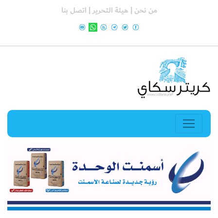
من نحن |
هيئة التحرير |
اتصل بنا