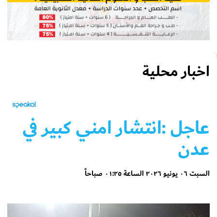
اخبار محلية
عاجل
:انتشار امني كبير في
عدن
السبت ٠٦ يونيو ٢٠٢٦ الساعة ٠١:٢٥ صباحاً