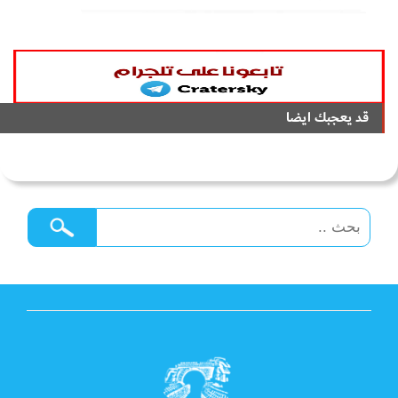
قد يعجبك ايضا