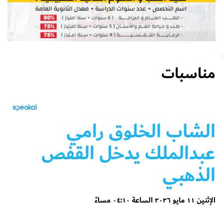
مناسبات
الشاب الخلوق رامي
عبدالملك يدخل القفص
الذهبي
الإثنين ١١ مايو ٢٠٢٦ الساعة ٠٤:١٠ مساءً