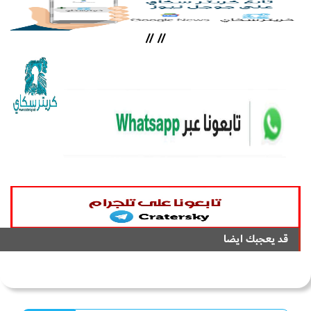
//
//
قد يعجبك ايضا