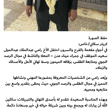
حفظ الصورة
كريتر سكاي/خاص:
في أجواءٍ مفعمة بالفرح والسرور، احتفل الأخ رامي عبدالملك عبدالمولى
سعيد، الموظف في جمرك ميناء عدن – المعلا والناشط في مجال الرصد
الجوي ومتابعة الطقس، بزفافه الميمون وسط تهاني الأهل والأصدقاء
والزملاء.
ويُعد رامي من الشخصيات المعروفة بحضورها المهني ونشاطها
المميز في مجال الطقس والرصد الجوي، حيث يحظى بتقدير واسع بين
متابعيه ومحبيه.
وبهذه المناسبة السعيدة، نتقدم له بأصدق التهاني والتبريكات، سائلين
الله أن يبارك له ويجمع بينه وبين شريكة حياته في خير وسعادة دائمة.