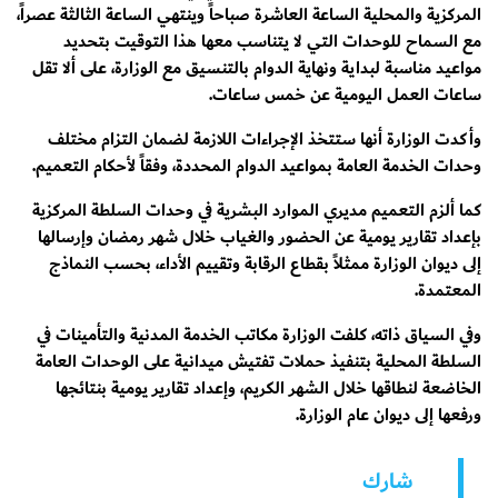
المركزية والمحلية الساعة العاشرة صباحاً وينتهي الساعة الثالثة عصراً،
مع السماح للوحدات التي لا يتناسب معها هذا التوقيت بتحديد
مواعيد مناسبة لبداية ونهاية الدوام بالتنسيق مع الوزارة، على ألا تقل
ساعات العمل اليومية عن خمس ساعات.
وأكدت الوزارة أنها ستتخذ الإجراءات اللازمة لضمان التزام مختلف
وحدات الخدمة العامة بمواعيد الدوام المحددة، وفقاً لأحكام التعميم.
كما ألزم التعميم مديري الموارد البشرية في وحدات السلطة المركزية
بإعداد تقارير يومية عن الحضور والغياب خلال شهر رمضان وإرسالها
إلى ديوان الوزارة ممثلاً بقطاع الرقابة وتقييم الأداء، بحسب النماذج
المعتمدة.
وفي السياق ذاته، كلفت الوزارة مكاتب الخدمة المدنية والتأمينات في
السلطة المحلية بتنفيذ حملات تفتيش ميدانية على الوحدات العامة
الخاضعة لنطاقها خلال الشهر الكريم، وإعداد تقارير يومية بنتائجها
ورفعها إلى ديوان عام الوزارة.
شارك