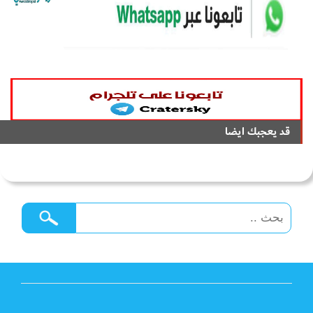
قد يعجبك ايضا