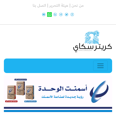
من نحن |
هيئة التحرير |
اتصل بنا