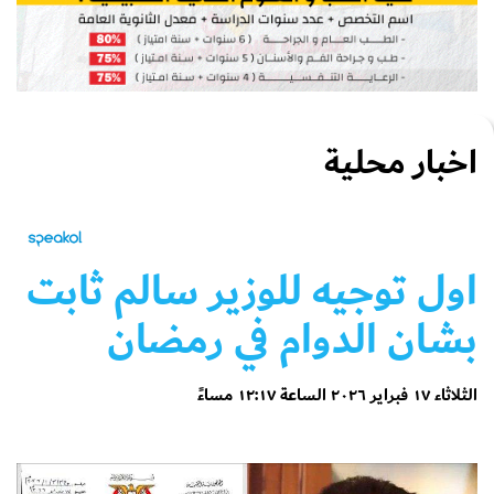
اخبار محلية
اول توجيه للوزير سالم ثابت
بشان الدوام في رمضان
الثلاثاء ١٧ فبراير ٢٠٢٦ الساعة ١٢:١٧ مساءً