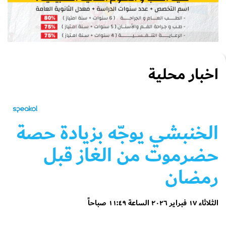
اخبار محلية
الخنبشي يوجّه بزيادة حصة
حضرموت من الغاز قبل
رمضان
الثلاثاء ١٧ فبراير ٢٠٢٦ الساعة ١١:٤٩ صباحاً