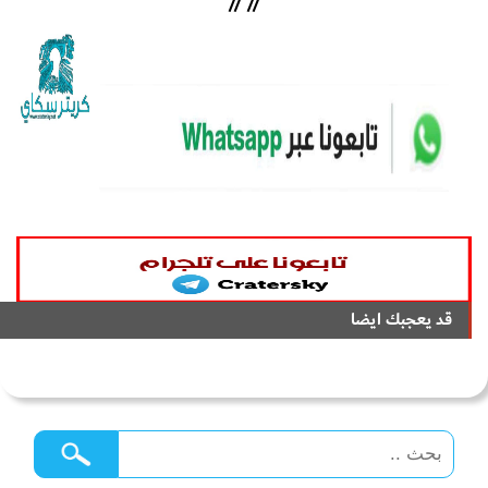
//
//
قد يعجبك ايضا