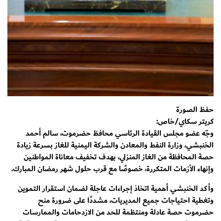
حفظ الصورة
كريتر سكاي/خاص:
وجّه عضو مجلس القيادة الرئاسي محافظ حضرموت، سالم أحمد
الخنبشي، وزارة النفط والمعادن والشركة اليمنية للغاز بسرعة زيادة
حصة المحافظة من الغاز المنزلي، بهدف تخفيف معاناة المواطنين
وإنهاء الأزمات المتكررة، خصوصًا مع قرب حلول شهر رمضان المبارك.
وأكد الخنبشي أهمية اتخاذ إجراءات عاجلة لضمان استقرار التموين
وتغطية احتياجات جميع المديريات، مشددًا على ضرورة منح
حضرموت حصة عادلة ومنتظمة للحد من الازدحامات والممارسات