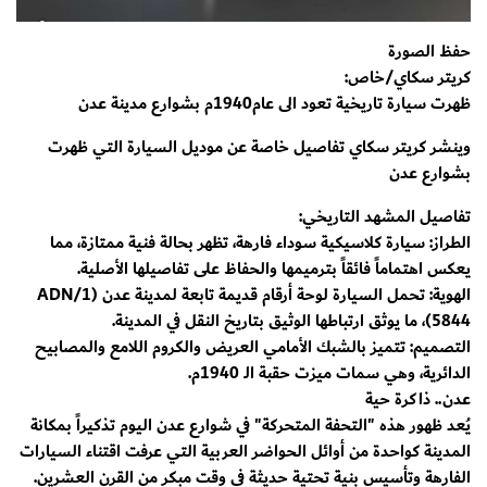
حفظ الصورة
كريتر سكاي/خاص:
ظهرت سيارة تاريخية تعود الى عام1940م بشوارع مدينة عدن
وينشر كريتر سكاي تفاصيل خاصة عن موديل السيارة التي ظهرت
بشوارع عدن
تفاصيل المشهد التاريخي:
​الطراز: سيارة كلاسيكية سوداء فارهة، تظهر بحالة فنية ممتازة، مما
يعكس اهتماماً فائقاً بترميمها والحفاظ على تفاصيلها الأصلية.
​الهوية: تحمل السيارة لوحة أرقام قديمة تابعة لمدينة عدن (1/ADN
5844)، ما يوثق ارتباطها الوثيق بتاريخ النقل في المدينة.
​التصميم: تتميز بالشبك الأمامي العريض والكروم اللامع والمصابيح
الدائرية، وهي سمات ميزت حقبة الـ 1940م.
​عدن.. ذاكرة حية
​يُعد ظهور هذه "التحفة المتحركة" في شوارع عدن اليوم تذكيراً بمكانة
المدينة كواحدة من أوائل الحواضر العربية التي عرفت اقتناء السيارات
الفارهة وتأسيس بنية تحتية حديثة في وقت مبكر من القرن العشرين.