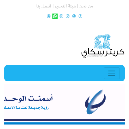
من نحن |
هيئة التحرير |
اتصل بنا