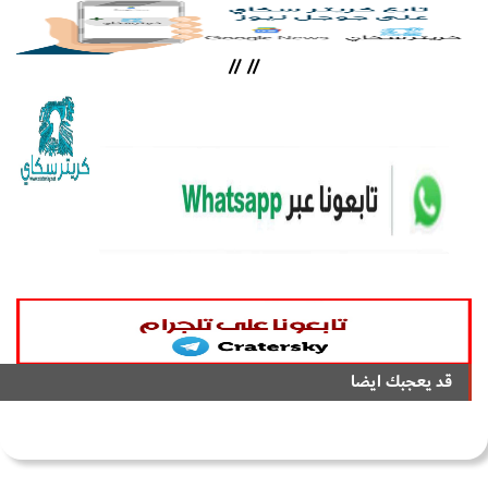
//
//
قد يعجبك ايضا