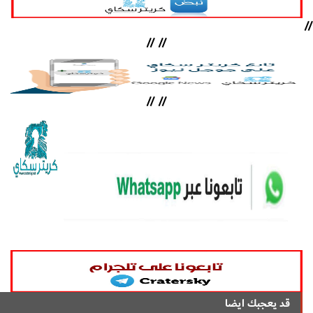
//
//
//
//
//
قد يعجبك ايضا