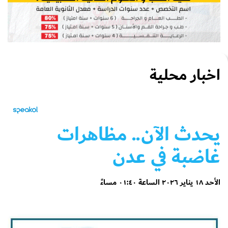
اخبار محلية
يحدث الآن.. مظاهرات
غاضبة في عدن
الأحد ١٨ يناير ٢٠٢٦ الساعة ٠١:٤٠ مساءً