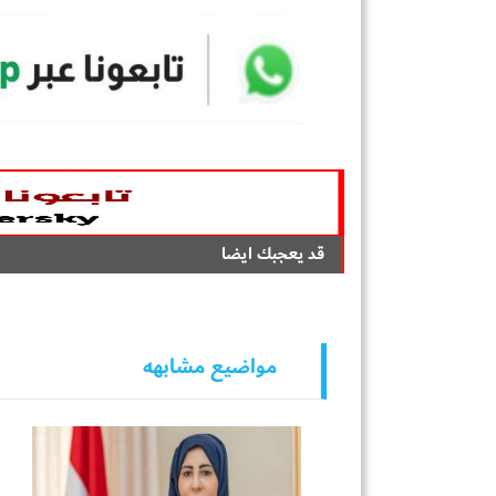
قد يعجبك ايضا
مواضيع مشابهه