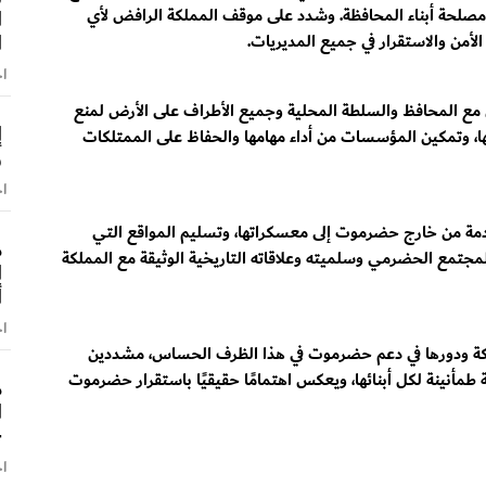
صلحة أبناء المحافظة. وشدد على موقف المملكة الرافض لأي
ا
ا
من والاستقرار في جميع المديريات.
اخ
 مع المحافظ والسلطة المحلية وجميع الأطراف على الأرض لمنع
إ
تها، وتمكين المؤسسات من أداء مهامها والحفاظ على الممتلكات
و
اخ
ادمة من خارج حضرموت إلى معسكراتها، وتسليم المواقع التي
م
مجتمع الحضرمي وسلميته وعلاقاته التاريخية الوثيقة مع المملكة
ا
أ
اخ
كة ودورها في دعم حضرموت في هذا الظرف الحساس، مشددين
طمأنينة لكل أبنائها، ويعكس اهتمامًا حقيقيًا باستقرار حضرموت
م
ا
–
اخ