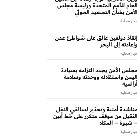
لعام للأمم المتحدة ورئيسة مجلس
لأمن بشأن التصعيد الحوثي
بار محلية
نقاذ دولفين عالق على شواطئ عدن
إعادته إلى البحر
بار محلية
جلس الأمن يجدد التزامه بسيادة
ليمن واستقلاله ووحدته وسلامة
راضيه
بار محلية
ناشدة أمنية وتحذير لسائقي النقل
لثقيل من موقف متكرر على خط أبين
 شبوة – المكلا
بار محلية