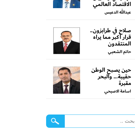
الاقتصاد العالمي
عبدالله الدعيس
صلاح في طرابزون..
قرار أكبر مما يراه
المنتقدون
حاتم الشعبي
حين يصبح الوطن
حقيبة... والبحر
مقبرة
اسامة الاصبحي