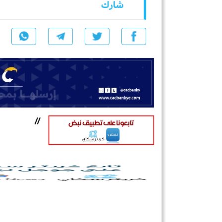
شارك
//