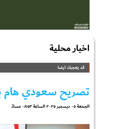
اخبار محلية
قد يعجبك ايضا
تصريح سعودي هام 
الجمعة ٠٥ ديسمبر ٢٠٢٥ الساعة ٠٨:٥٣ مساءً