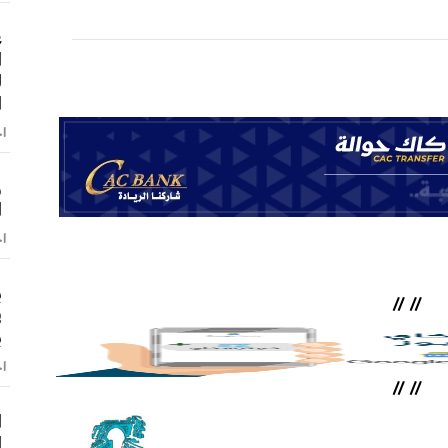
ع
ا
ل
ا
اخ
و
ا
اخ
ب
//
//
ف
ب
اخ
//
//
ا
ا