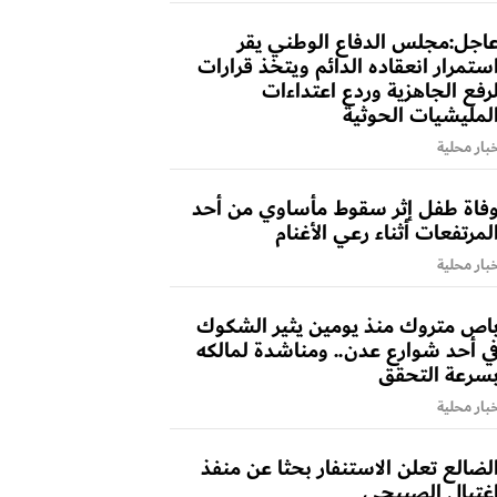
اجل:مجلس الدفاع الوطني يقر
ستمرار انعقاده الدائم ويتخذ قرارات
رفع الجاهزية وردع اعتداءات
لمليشيات الحوثية
بار محلية
فاة طفل إثر سقوط مأساوي من أحد
لمرتفعات أثناء رعي الأغنام
بار محلية
اص متروك منذ يومين يثير الشكوك
ي أحد شوارع عدن.. ومناشدة لمالكه
سرعة التحقق
بار محلية
لضالع تعلن الاستنفار بحثا عن منفذ
غتيال الصبيحي