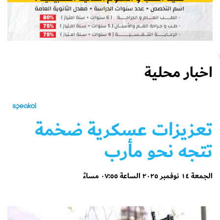
اخبار محلية
تعزيزات عسكرية ضخمة
تتجه نحو مأرب
الجمعة ١٤ نوفمبر ٢٠٢٥ الساعة ٠٧:٥٥ مساءً