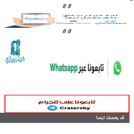
//
//
//
//
قد يعجبك ايضا