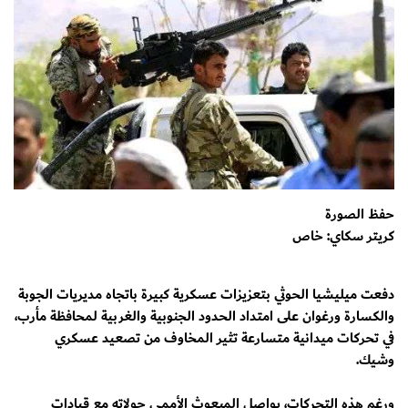
حفظ الصورة
كريتر سكاي: خاص
دفعت ميليشيا الحوثي بتعزيزات عسكرية كبيرة باتجاه مديريات الجوبة
والكسارة ورغوان على امتداد الحدود الجنوبية والغربية لمحافظة مأرب،
في تحركات ميدانية متسارعة تثير المخاوف من تصعيد عسكري
وشيك.
ورغم هذه التحركات، يواصل المبعوث الأممي جولاته مع قيادات