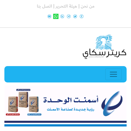
من نحن |
هيئة التحرير |
اتصل بنا