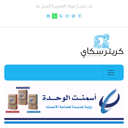
من نحن |
هيئة التحرير |
اتصل بنا