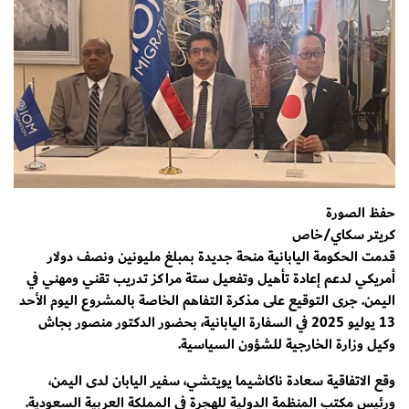
حفظ الصورة
كريتر سكاي/خاص
قدمت الحكومة اليابانية منحة جديدة بمبلغ مليونين ونصف دولار
أمريكي لدعم إعادة تأهيل وتفعيل ستة مراكز تدريب تقني ومهني في
اليمن. جرى التوقيع على مذكرة التفاهم الخاصة بالمشروع اليوم الأحد
13 يوليو 2025 في السفارة اليابانية، بحضور الدكتور منصور بجاش
وكيل وزارة الخارجية للشؤون السياسية.
وقع الاتفاقية سعادة ناكاشيما يويتشي، سفير اليابان لدى اليمن،
ورئيس مكتب المنظمة الدولية للهجرة في المملكة العربية السعودية.