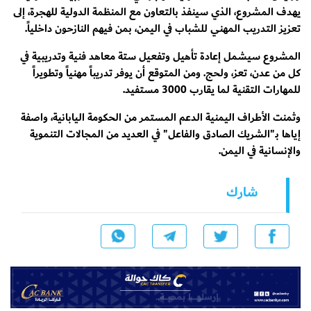
يهدف المشروع، الذي سينفذ بالتعاون مع المنظمة الدولية للهجرة، إلى
تعزيز التدريب المهني للشباب في اليمن، بمن فيهم النازحون داخلياً.
المشروع سيشمل إعادة تأهيل وتفعيل ستة معاهد فنية وتدريبية في
كل من عدن، تعز، ولحج. ومن المتوقع أن يوفر تدريباً مهنياً وتطويراً
للمهارات التقنية لما يقارب 3000 مستفيد.
وثمنت الأطراف اليمنية الدعم المستمر من الحكومة اليابانية، واصفة
إياها بـ"الشريك الصادق والفاعل" في العديد من المجالات التنموية
والإنسانية في اليمن.
شارك