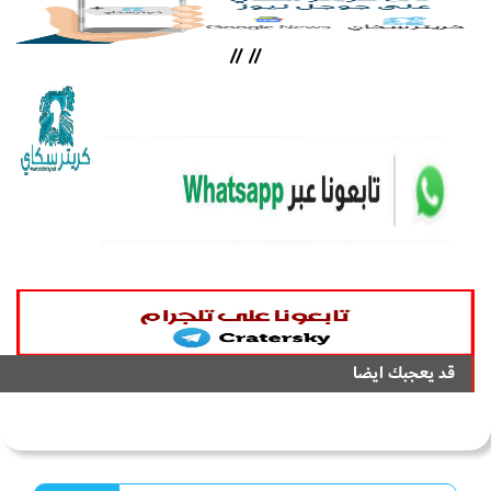
//
//
قد يعجبك ايضا