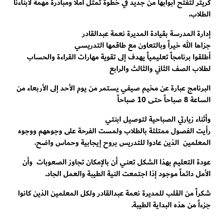
كريتر لتفتح أبوابها من جديد في خطوة تمثل أملاً ومبادرة مهمة لأبناءنا
الطلاب.
إدارة المدرسة بقيادة المديرة نعمة عبدالقادر
جزاها الله خيراً وبالتعاون مع طاقمها التدريسي
أطلقوا برنامجاً تعليمياً يهدف إلى تقوية مهارات القراءة والحساب
لطلاب الصف الثاني والثالث والرابع
البرنامج عبارة عن مخيم صيفي يستمر من يوم الأحد إلى الأربعاء من
الساعة 8 صباحاً حتى 10 صباحاً
وأثناء زيارتي الصباحية لتوصيل ابنتي
رأيت الفصول ممتلئة بالطلاب ولمست الفرحة على وجوههم ووجوه
المعلمين الذين عادوا للتدريس بروح إيجابية وحماس واضح.
عودة التعليم بهذا الشكل تعني أن بالإمكان تجاوز الصعوبات وأن
الأمل دائماً موجود إذا اجتمعت النية الطيبة والعمل الجاد.
شكراً من القلب للمديرة نعمة عبدالقادر ولكل المعلمين الذين كانوا
جزءاً من هذه البداية الطيبة.