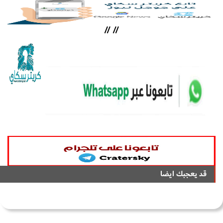
//
//
قد يعجبك ايضا