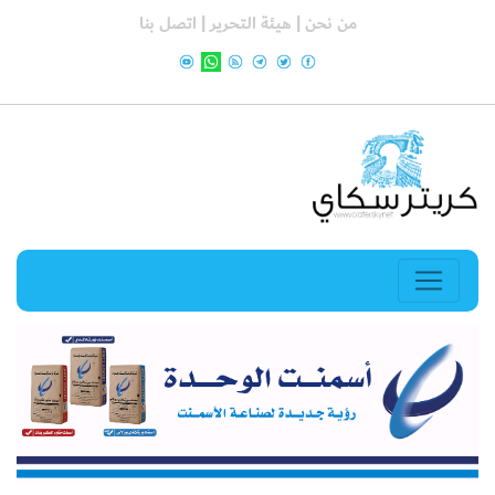
من نحن |
هيئة التحرير |
اتصل بنا