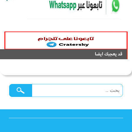
قد يعجبك ايضا