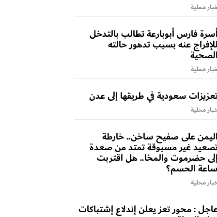
بار محلية
سرة فارس أبوبارعة تطالب بالتدخل
لإفراج عنه بسبب تدهور حالته
لصحية
بار محلية
عزيزات سعودية في طريقها إلى عدن
بار محلية
ليمن على صفيح ساخن.. خارطة
صعيد غير مسبوقة تمتد من صعدة
لى حضرموت والمخا.. هل اقتربت
اعة الحسم؟
بار محلية
اجل : محور تعز يعلن إندلاع إشتباكات