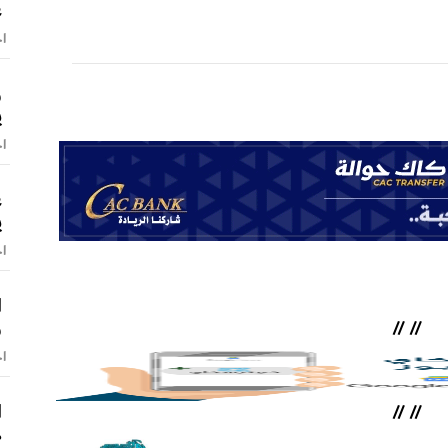
ع
اخ
و
ي
اخ
ع
ي
اخ
ا
و
//
//
اخ
ا
//
//
ه