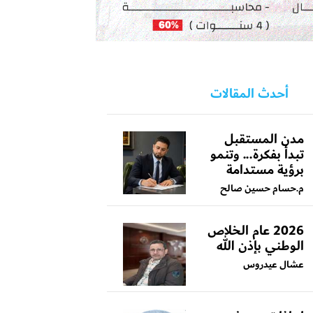
أحدث المقالات
مدن المستقبل
تبدأ بفكرة... وتنمو
برؤية مستدامة
م.حسام حسين صالح
2026 عام الخلاص
الوطني بإذن الله
عشال عيدروس