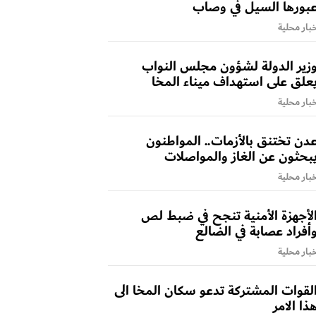
بورها السيل في وصاب
بار محلية
زير الدولة لشؤون مجلس النواب
علق على استهداف ميناء المخا
بار محلية
دن تختنق بالأزمات.. المواطنون
بحثون عن الغاز والمواصلات
بار محلية
لأجهزة الأمنية تنجح في ضبط لص
أفراد عصابة في الضالع
بار محلية
لقوات المشتركة تدعو سكان المخا الى
ذا الامر