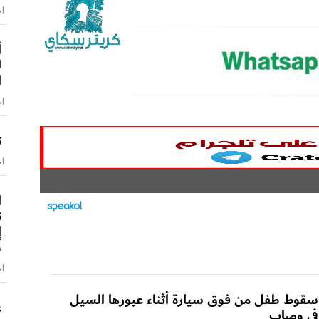
اخ
أ
ل
ا
اخ
ت
اخ
ا
ت
إ
س
اخ
سقوط طفل من فوق سيارة أثناء عبورها السيل
ع
في وصاب