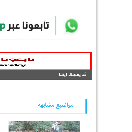
قد يعجبك ايضا
مواضيع مشابهه