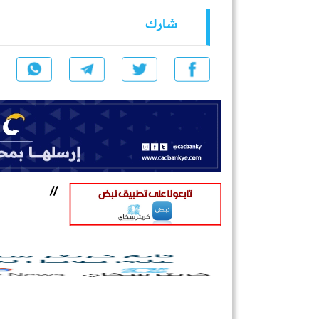
شارك
//