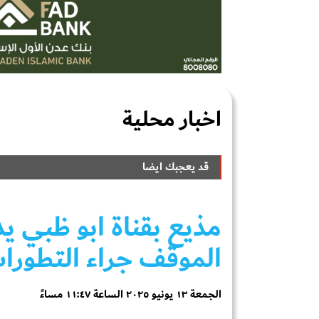
اخبار محلية
قد يعجبك ايضا
مذيع بقناة ابو ظبي يدع
الموقف جراء التطورات
الجمعة ١٣ يونيو ٢٠٢٥ الساعة ١١:٤٧ مساءً