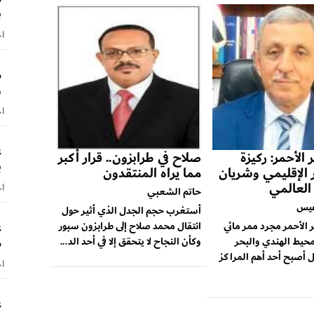
ب
اخ
م
و
اخ
ع
 الأحمر: ركيزة
صلاح في طرابزون.. قرار أكبر
ب
ر الإقليمي وشريان
مما يراه المنتقدون
 العالمي
اخ
حاتم الشعبي
عيس
أستغرب حجم الجدل الذي أثير حول
ع
ر الأحمر مجرد ممر مائي
انتقال محمد صلاح إلى طرابزون سبور
م
محيط الهندي والبحر
وكأن النجاح لا يتحقق إلا في أحد الد...
 أصبح أحد أهم المراكز
اخ
ع