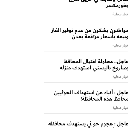
خورمكسر
بار محلية
واطنون يشكون من عدم توفير الغاز
بيعه بأسعار مرتفعة بعدن
بار محلية
اجل.. محاولة اغتيال المحافظ
صاروخ باليستي استهدف منزله
بار محلية
اجل : أنباء عن استهداف الحوثيين
حافظ هذه المحافظة!
بار محلية
اجل : هجوم حو ثي يستهدف محافظة