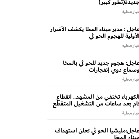
ديدة(تطور كبير)
بار محلية
اجل : مدير ميناء المخا يكشف الأضرار
لأولية للهجوم الحو ثي
بار محلية
اجل: هجوم جديد للحو ثي بالمخا
سماع دوي إنفجارات
بار محلية
لكهرباء تختفي من المشهد.. انقطاع
ام بعد ساعات من التشغيل المتقطع
بار محلية
اجل:مليشيا الحو ثي تعلن استهداف
يناء المخا