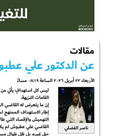
مقالات
عن الدكتور علي عطب
الأربعاء ٢٢ أبريل ٢٠٢٦ الساعة ٠٨:١٩ مساءً
ليس كل استهدافٍ يأتي من ب
القامات النزيهة.
إن ما يتعرض له القاضي الدك
إطار الاستهداف الممنهج لش
التهميش والإقصاء التي طال
القاضي علي عطبوش لم يكن ي
ناصر الفضلي
حق غيره، بل ظل طوال مسيرت