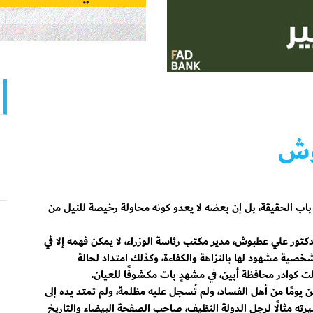
وش
اب الحقيقة، بل إن بعضه لا يعدو كونه محاولة رخيصة للنيل من
تور علي عطبوش، مدير مكتب رئاسة الوزراء، لا يمكن فهمه إلا في
خصية مشهود لها بالنزاهة والكفاءة، وكذلك امتداد لحالة
ت كوادر محافظة أبين، في مشهدٍ بات مكشوفًا للعيان.
ومًا من أهل الفساد، ولم تُسجل عليه مظلمة، ولم تمتد يده إلى
ه مثالًا لرجل الدولة النظيف، صاحب الصفحة البيضاء والتاريخ