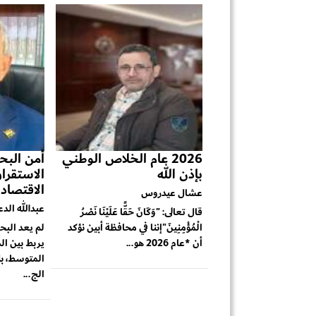
2026 عام الخلاص الوطني
أمن البحر
بإذن الله
الاستقرا
الاقتصاد
عشال عيدروس
عبدالله الد
قال تعالى: "وَكَانَ حَقًّا عَلَيْنَا نَصْرُ
الْمُؤْمِنِينَ"إننا في محافظة أبين نؤكد
لم يعد البح
أن *عام 2026 هو...
يربط بين ال
المتوسط، بل
الج...