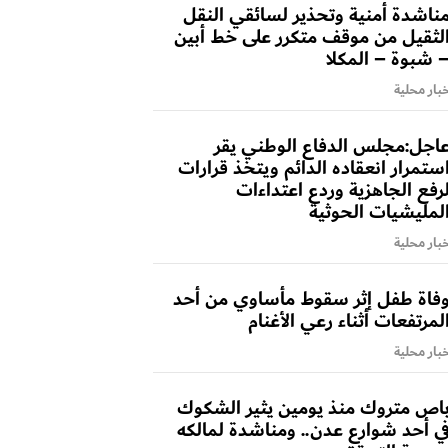
ناشدة أمنية وتحذير لسائقي النقل
لثقيل من موقف متكرر على خط أبين
 شبوة – المكلا
بار محلية
اجل:مجلس الدفاع الوطني يقر
ستمرار انعقاده الدائم ويتخذ قرارات
رفع الجاهزية وردع اعتداءات
لمليشيات الحوثية
بار محلية
فاة طفل إثر سقوط مأساوي من أحد
لمرتفعات أثناء رعي الأغنام
بار محلية
اص متروك منذ يومين يثير الشكوك
ي أحد شوارع عدن.. ومناشدة لمالكه