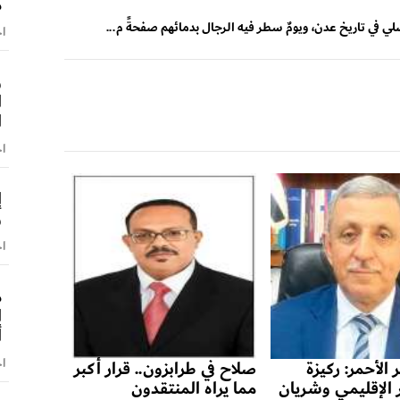
م
ي في تاريخ عدن، ويومٌ سطر فيه الرجال بدمائهم صفحةً م...
اخ
و
ا
ا
اخ
إ
و
اخ
م
ا
أ
اخ
 الأحمر: ركيزة
صلاح في طرابزون.. قرار أكبر
ر الإقليمي وشريان
مما يراه المنتقدون