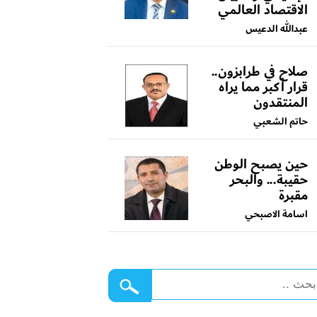
الاقتصاد العالمي
عبدالله الدعيس
صلاح في طرابزون..
قرار أكبر مما يراه
المنتقدون
حاتم الشعبي
حين يصبح الوطن
حقيبة... والبحر
مقبرة
اسامة الاصبحي