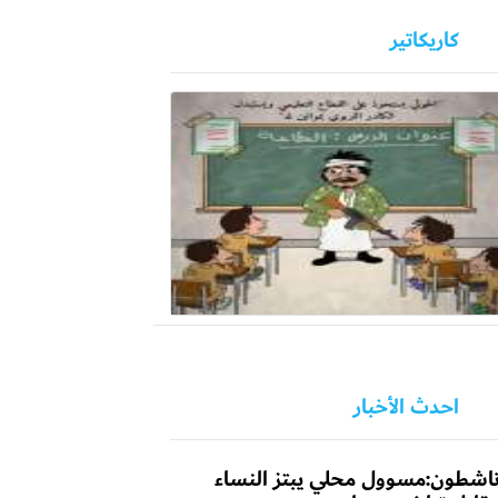
كاريكاتير
احدث الأخبار
اشطون:مسوول محلي يبتز النساء