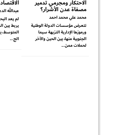
الاحتكار ومجرمي تدمير
الاقتصاد
مصفاة عدن الأشرار؟
عبدالله الد
محمد علي محمد احمد
لم يعد البح
تتعرض مؤسسات الدولة الوطنية
يربط بين ال
ورموزها الإدارية النزيهة سيما
المتوسط، بل
الجنوبية منها، بين الحين والآخر
الج...
لحملات ممن...