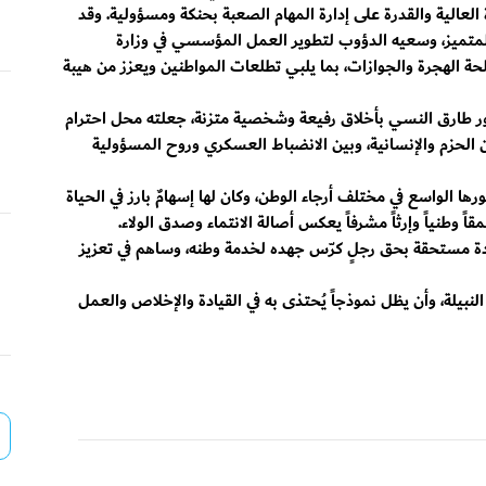
العالية والقدرة على إدارة المهام الصعبة بحنكة ومسؤولية. وقد
المتميز، وسعيه الدؤوب لتطوير العمل المؤسسي في وزارة
لحة الهجرة والجوازات، بما يلبي تطلعات المواطنين ويعزز من هيبة
كتور طارق النسي بأخلاق رفيعة وشخصية متزنة، جعلته محل احترام
 الحزم والإنسانية، وبين الانضباط العسكري وروح المسؤولية
ا الواسع في مختلف أرجاء الوطن، وكان لها إسهامٌ بارز في الحياة
 وطنياً وإرثاً مشرفاً يعكس أصالة الانتماء وصدق الولاء.
ة مستحقة بحق رجلٍ كرّس جهده لخدمة وطنه، وساهم في تعزيز
النبيلة، وأن يظل نموذجاً يُحتذى به في القيادة والإخلاص والعمل