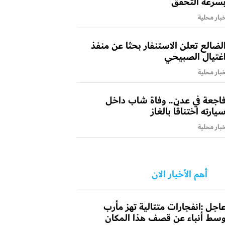
سرعة التحقق
بار محلية
لضالع تعلن الاستنفار بحثا عن منفذ
غتيال الصبيحي
بار محلية
اجعة في عدن.. وفاة شاب داخل
يارته اختناقًا بالغاز
بار محلية
أهم الأخبار الان
اجل :انفجارات متتالية تهز مأرب
سط أنباء عن قصف هذا المكان