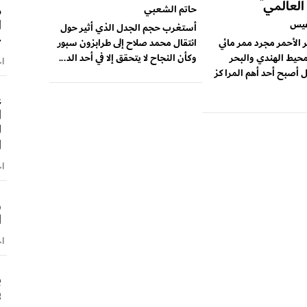
 العالمي
م
حاتم الشعبي
ا
عيس
أستغرب حجم الجدل الذي أثير حول
–
ر الأحمر مجرد ممر مائي
انتقال محمد صلاح إلى طرابزون سبور
محيط الهندي والبحر
وكأن النجاح لا يتحقق إلا في أحد الد...
اخ
 أصبح أحد أهم المراكز
ع
ا
ل
ا
اخ
و
ا
اخ
ب
ف