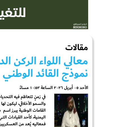
مقالات
معالي اللواء الركن ا
نموذج القائد الوطني 
الأحد ٠٥ أبريل ٢٠٢٦ الساعة ١٠:٥٢ مساءً
في زمنٍ تتعاظم فيه التحديا
والسمو الأخلاقي، ليكون له
القامات الوطنية يبرز اسم 
اليمنية، كأحد القيادات الت
فمعاليه يُعد من العسكريين