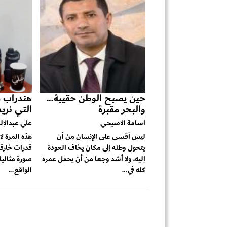
حين يصبح الوطن حقيبة...
هندراب م
والبحر مقبرة
التي نريد
اسامة الاصبحي
علي عبدالإل
ليس أقسى على الإنسان من أن
هذه المرة ل
يتحول وطنه إلى مكان يخاف العودة
قدرات خارق
إليه، ولا أشد وجعا من أن يحمل عمره
صورة مثالية
كله في...
الواقع...