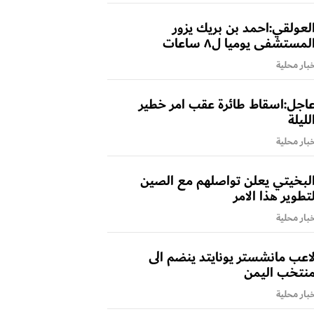
لعولقي:احمد بن بريك يزور
لمستشفى يوميا ل٨ ساعات
بار محلية
اجل:اسقاط طائرة عقب امر خطير
لليلة
بار محلية
لبخيتي يعلن تواصلهم مع الصين
تطوير هذا الامر
بار محلية
اعب مانشستر يونايتد ينضم الى
نتخب اليمن
بار محلية