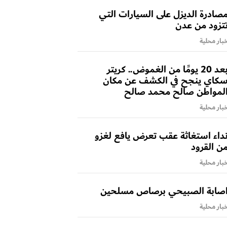
صادرة الديزل على السيارات التي
تزود من عدن
بار محلية
بعد 20 يومًا من الغموض.. كريتر
كاي ينجح في الكشف عن مكان
لمواطن صالح محمد صالح
بار محلية
داء استغاثة عقب تعرض يافع لغزو
ن القرود
بار محلية
صابة الصبيحي برصاص مسلحين
بار محلية