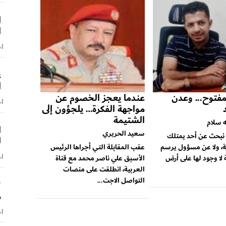
ا
ا
اخ
ع
ا
فتوح... وعدن
عندما يعجز الخصوم عن
اخ
مواجهة الفكرة… يلجؤون إلى
الشتيمة
ه سلام
ا
سعيد الحريري
ا نبحث عن أحد يمتلك
ل
ة، ولا عن مسؤول يرسم
عقب المقابلة التي أجراها الرئيس
اخ
 لا وجود لها على أرض
الأسبق علي ناصر محمد مع قناة
العربية، انطلقت على منصات
التواصل الاجت...
ل
م
اخ