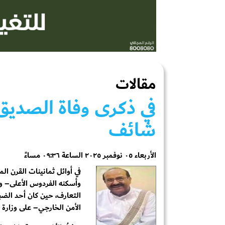
مقالات
في ذكرى وفاة الصديق 
شائف
الأربعاء ٠٥ نوفمبر ٢٠٢٥ الساعة ٠٩:٣٦ مساءً
في أوائل ثمانينات القرن ال
وأسكنه الفردوس الأعلى– و
التعارف، حين كان أحد الضبا
الأمن الخارجي– على وزارة ا