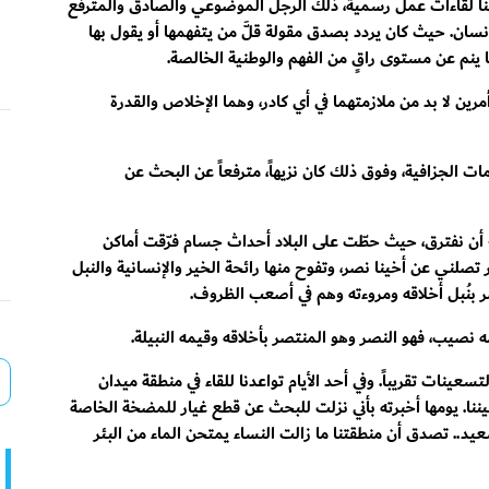
لنا لقاءات عمل رسمية، ذلك الرجل الموضوعي والصادق والمترفع
سان. حيث كان يردد بصدق مقولة قلَّ من يتفهمها أو يقول بها
ا ينم عن مستوى راقٍ من الفهم والوطنية الخالصة.
أمرين لا بد من ملازمتهما في أي كادر، وهما الإخلاص والقدرة
ييمات الجزافية، وفوق ذلك كان نزيهاً، مترفعاً عن البحث عن
 أن نفترق، حيث حطّت على البلاد أحداث جسام فرّقت أماكن
ار تصلني عن أخينا نصر، وتفوح منها رائحة الخير والإنسانية والنبل
 بنُبل أخلاقه ومروءته وهم في أصعب الظروف.
ه نصيب، فهو النصر وهو المنتصر بأخلاقه وقيمه النبيلة.
لتسعينات تقريباً. وفي أحد الأيام تواعدنا للقاء في منطقة ميدان
ننا. يومها أخبرته بأني نزلت للبحث عن قطع غيار للمضخة الخاصة
سعيد.. تصدق أن منطقتنا ما زالت النساء يمتحن الماء من البئر