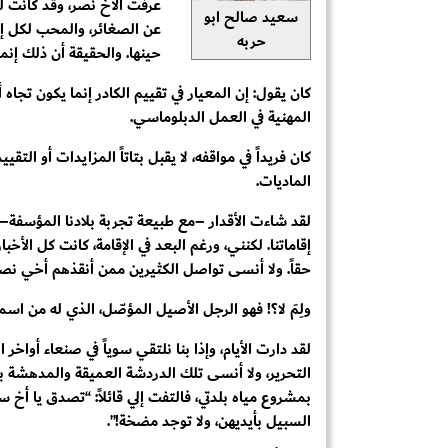
عرفتُ الأخ نصر، وقد كانت 
سعيد صالح ابو
عن الصغائر، والمحب لكل إن
حربه
حينها. والحقيقة أن ذلك إنم
كان يقول: إن المعيار في تقييم الكادر إنما يكون تجاه 
المهنية في العمل الدبلوماسي.
كان فريداً في مواقفه، لا يقبل بتاتاً المزايدات أو التق
الماديات.
لقد شاءت الأقدار –مع طبيعة تجربة بلادنا المؤسفة–
إقاماتنا. لكنني، ورغم البعد في الإقامة، كانت كل الأخب
حقاً. ولا أنسى تواصل الكثيرين ممن أنقذهم أخي نصر
ولِمَ لا؟! فهو الرجل الأصيل المؤصّل، الذي له من اسم
لقد دارت الأيام، وإذا بنا نلتقي سوياً في صنعاء أواخر ا
التحرير، ولا أنسى تلك الدردشة العميقة والمدهشة بي
بمشروع مياه بلدتي، فالتفت إلي قائلاً: “تصدق يا أخ 
السبيل بأيديهن، ولا توجد مضخة!”.