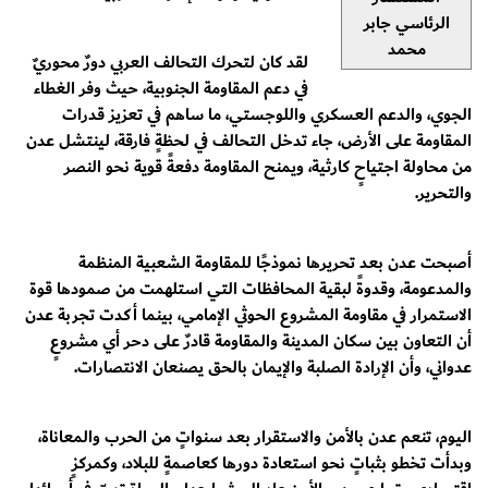
الرئاسي جابر
محمد
لقد كان لتحرك التحالف العربي دورٌ محوريٌ
في دعم المقاومة الجنوبية، حيث وفر الغطاء
الجوي، والدعم العسكري واللوجستي، ما ساهم في تعزيز قدرات
المقاومة على الأرض، جاء تدخل التحالف في لحظةٍ فارقة، لينتشل عدن
من محاولة اجتياحٍ كارثية، ويمنح المقاومة دفعةً قوية نحو النصر
والتحرير.
أصبحت عدن بعد تحريرها نموذجًا للمقاومة الشعبية المنظمة
والمدعومة، وقدوةً لبقية المحافظات التي استلهمت من صمودها قوة
الاستمرار في مقاومة المشروع الحوثي الإمامي، بينما أكدت تجربة عدن
أن التعاون بين سكان المدينة والمقاومة قادرٌ على دحر أي مشروعٍ
عدواني، وأن الإرادة الصلبة والإيمان بالحق يصنعان الانتصارات.
اليوم، تنعم عدن بالأمن والاستقرار بعد سنواتٍ من الحرب والمعاناة،
وبدأت تخطو بثباتٍ نحو استعادة دورها كعاصمةٍ للبلاد، وكمركزٍ