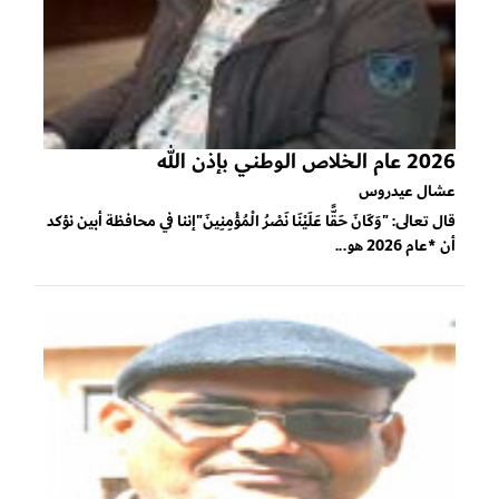
2026 عام الخلاص الوطني بإذن الله
عشال عيدروس
قال تعالى: "وَكَانَ حَقًّا عَلَيْنَا نَصْرُ الْمُؤْمِنِينَ"إننا في محافظة أبين نؤكد
أن *عام 2026 هو...