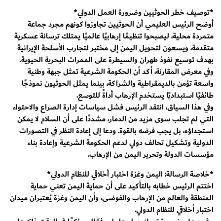
*توصيف خطر الحوثيين وضرورة العمل الدولي*
أوضح الرئيس العليمي أن الحوثيين تجاوزوا كونهم مجرد جماعة
متمردة محلية، ليصبحوا تنظيمًا إرهابيًا عالميًا يمتلك ترسانة عسكرية
متقدمة، ويسعون لتحويل اليمن إلى مختبر لتجارب الأسلحة الإيرانية
بهدف توسيع نفوذ طهران والسيطرة على الممرات البحرية الحيوية.
وفي معرض المقارنة، أكد أن الحكومة الشرعية تمثل جبهة وطنية
واسعة تؤمن بالديمقراطية والشراكة، بينما يمثل الحوثيون نموذجًا
طائفيًا استبداديًا يستخدم الإرهاب أداةً للتوسع.
وفي هذا السياق، انتقد الرئيس فشل سياسات إدارة الصراع والاحتواء
التي لم تجلب سوى مزيد من الدمار، مشددًا على أن السلام لا يمكن
استجداؤه، بل يجب فرضه بالقوة. ودعا إلى إعادة النظر في التصورات
الدولية وتشكيل تحالف دولي لدعم الحكومة الشرعية وإعادة بناء
مؤسسات الدولة وتحرير اليمن من الإرهاب.
*خلاصة الرسالة: اليمن وغزة اختبار أخلاقي للنظام الدولي*
اختتم الرئيس خطابه بالتأكيد على أن حماية اليمن تعني حماية
المنطقة والعالم من الإرهاب والفوضى، وأن اليمن وغزة يُعتبران ميدان
اختبار أخلاقي للنظام الدولي.