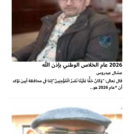
2026 عام الخلاص الوطني بإذن الله
عشال عيدروس
قال تعالى: "وَكَانَ حَقًّا عَلَيْنَا نَصْرُ الْمُؤْمِنِينَ"إننا في محافظة أبين نؤكد
أن *عام 2026 هو...