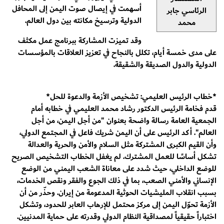
أسهمت في إيصال صوت اليمن إلى المحافل
الرئاسي جابر
الدولية وترسيخ مكانته بين دول العالم.
محمد
وقد تميزت المشاركة ببرنامج عمل مكثف
على مدى خمسة أيام، تكلل بالنجاح في تعزيز العلاقات بالمؤسسات
الدولية والدول الصديقة والشقيقة.
*خطاب الرئيس العليمي: تشخيص الأزمة والدعوة للحل*
قدم فخامة الرئيس الدكتور رشاد محمد العليمي في خطابه أمام
الجمعية العامة رسالة واضحة بعنوان "من أجل اليمن، من أجل
العالم". أكد الرئيس على أن اليمن شريك فاعل في المجتمع الدولي،
وأن القيم الكبرى المشتركة مثل السلام والأمن والحرية والعدالة
تشكل أساسًا للعمل المشترك. لم يغفل الخطاب التشخيص الصريح
للوضع الداخلي، حيث شدد على معاناة الشعب اليمني من الوضع
الإنساني والأمني الصعب، بما في ذلك الجوع والفقر ونقص الخدمات،
بسبب انقلاب المليشيات الحوثية المدعومة من إيران. وحذّر من أن
الأزمة تحوّل اليمن إلى مركز محتمل للإرهاب العابر للحدود، وتشكل
اختباراً حقيقياً لمصداقية النظام الدولي وقدرته على حماية المدنيين.