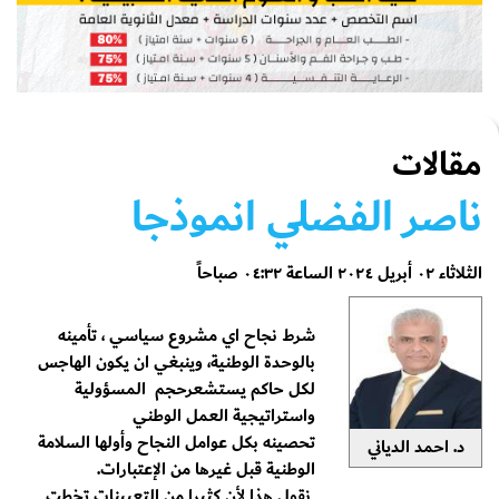
مقالات
ناصر الفضلي انموذجا
الثلاثاء ٠٢ أبريل ٢٠٢٤ الساعة ٠٤:٣٢ صباحاً
شرط نجاح اي مشروع سياسي ، تأمينه
بالوحدة الوطنية، وينبغي ان يكون الهاجس
لكل حاكم يستشعرحجم المسؤولية
واستراتيجية العمل الوطني
تحصينه بكل عوامل النجاح وأولها السلامة
د. احمد الدياني
الوطنية قبل غيرها من الإعتبارات.
نقول هذا لأن كثيرا من التعيينات تخطت