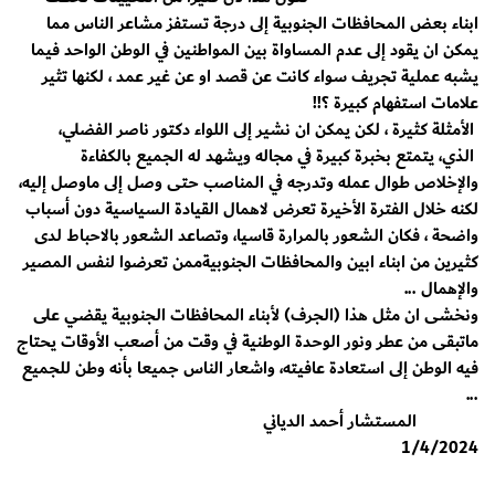
ابناء بعض المحافظات الجنوبية إلى درجة تستفز مشاعر الناس مما
يمكن ان يقود إلى عدم المساواة بين المواطنين في الوطن الواحد فيما
يشبه عملية تجريف سواء كانت عن قصد او عن غير عمد ، لكنها تثير
علامات استفهام كبيرة ؟!!
الأمثلة كثيرة ، لكن يمكن ان نشير إلى اللواء دكتور ناصر الفضلي،
الذي، يتمتع بخبرة كبيرة في مجاله ويشهد له الجميع بالكفاءة
والإخلاص طوال عمله وتدرجه في المناصب حتى وصل إلى ماوصل إليه،
لكنه خلال الفترة الأخيرة تعرض لاهمال القيادة السياسية دون أسباب
واضحة ، فكان الشعور بالمرارة قاسيا، وتصاعد الشعور بالاحباط لدى
كثيرين من ابناء ابين والمحافظات الجنوبيةممن تعرضوا لنفس المصير
والإهمال ...
ونخشى ان مثل هذا (الجرف) لأبناء المحافظات الجنوبية يقضي على
ماتبقى من عطر ونور الوحدة الوطنية في وقت من أصعب الأوقات يحتاج
فيه الوطن إلى استعادة عافيته، واشعار الناس جميعا بأنه وطن للجميع
...
المستشار أحمد الدياني
1/4/2024