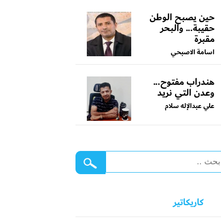
حين يصبح الوطن
حقيبة... والبحر
مقبرة
اسامة الاصبحي
هندراب مفتوح...
وعدن التي نريد
علي عبدالإله سلام
كاريكاتير