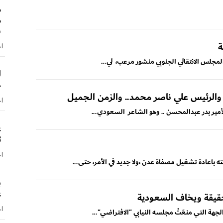
م
م
ش
ة
اخ
لمجلس الانتقالي الجنوبي منشور مرعب، لي...
ل
خ
. والرئيس علي ناصر محمد.. والزمن الجميل
اخ
ع
ت
اخ
ته باعادة تشغيل مصفاة عدن ،ولا جديد في الأمر، حتى...
ب
ع
قيقة ويخاف السعودية
اخ
ة التي منعَتْ مجلسه النيابي "الافتراضي"...