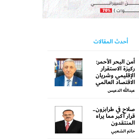
أحدث المقالات
أمن البحر الأحمر:
ركيزة الاستقرار
الإقليمي وشريان
الاقتصاد العالمي
عبدالله الدعيس
صلاح في طرابزون..
قرار أكبر مما يراه
المنتقدون
حاتم الشعبي