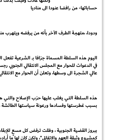
ولكنها عادت وقبلت بذلك كم
حساباتها- من رافضا عنودا الى مناديا
ودودا، ،متهمِــة الطرف الآخر بأنه من يرفضه ويتهرب منه
اليوم هذه السلطة المسماة جزافا بـــ الشرعية تفعل 
في الدعوات للحوار مع المجلس الانتقالي الجنوبي رجسا 
عالي الشجرة الى وسطها، وتعلن أن الحوار مع الانتقالي 
بسبب غطرستها وفسادها ورعونة سياستها الطائشة م
ببروز القضية الجنوبية ، وظلت ترفض كل مسعٍ للإبق
كمشروع وثيقة العهد والاتفاق"، ولكن كان لها ما أرادت في حرب 94م بإجهاض ذلك المشروع ا