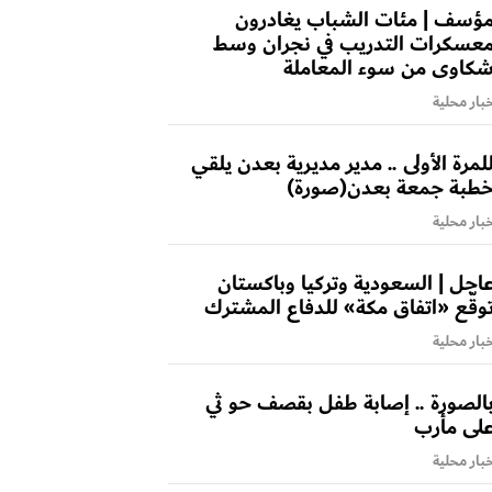
ؤسف | مئات الشباب يغادرون
عسكرات التدريب في نجران وسط
كاوى من سوء المعاملة
بار محلية
لمرة الأولى .. مدير مديرية بعدن يلقي
طبة جمعة بعدن(صورة)
بار محلية
اجل | السعودية وتركيا وباكستان
وقّع «اتفاق مكة» للدفاع المشترك
بار محلية
الصورة .. إصابة طفل بقصف حو ثي
لى مأرب
بار محلية