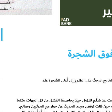
فوق الشجرة
لخارج، درجتْ على الطلوع إلى أعلى الشجرة عند
ث عن سُــلّــم للنزول حين يحاصرها الفشل من كل الجهات، مثلما
ب حين ظلت ترفض مجرد الحديث عن حوار مع الحوثيين وصالح,