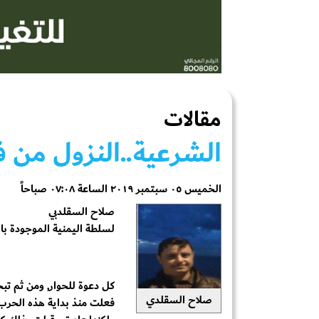
مقالات
الشرعية..النزول من 
الخميس ٠٥ سبتمبر ٢٠١٩ الساعة ٠٧:٠٨ صباحاً
صلاح السقلدبي
لسلطة اليمنية الموجودة با
كل دعوة للحوار, ومن ثم تبح
صلاح السقلدي
فعلت منذ بداية هذه الحر