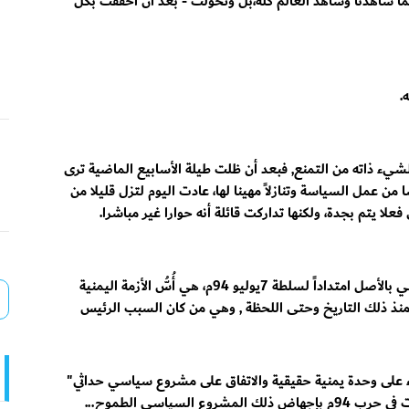
ا شاهدنا وشاهد العالم كله،بل وتحولت - بعد أن أخفقت بكل
.
الشيء ذاته من التمنع, فبعد أن ظلت طيلة الأسابيع الماضية ترى
من عمل السياسة وتنازلاً مهينا لها، عادت اليوم لتزل قليلا من
فعلا يتم بجدة، ولكنها تداركت قائلة أنه حوارا غير مباشرا.
هذه السلطة التي يغلب عليها حزب الإصلاح والتي هي بالأصل امتداداً لسلطة 7يوليو 94م، هي أُسُّ الأزمة اليمنية
نذ ذلك التاريخ وحتى اللحظة , وهي من كان السبب الرئيس
اء على وحدة يمنية حقيقية والاتفاق على مشروع سياسي حداثي"
لسياسي الطموح...