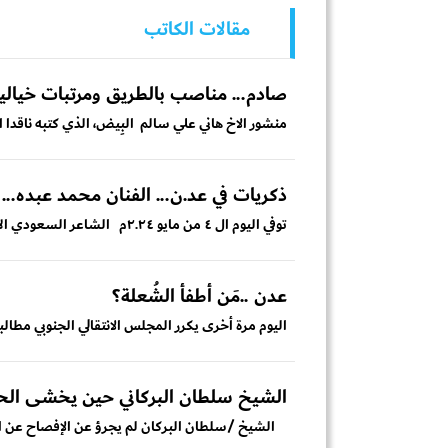
مقالات الكاتب
صادم... مناصب بالطريق ومرتبات خيالي
منشور الاخ هاني علي سالم البِيض، الذي كتبه ناقدا ا
ذكريات في عد.ن... الفنان محمد عبده..
توفي اليوم ال ٤ من مايو ٢.٢٤م الشاعر السعودي الأمير بدر عبدالمحسن .. وهو الشاعر السعودي...
عدن ..مَن أطفأ الشُعلة؟
اليوم مرة أخرى يكرر المجلس الانتقالي الجنوبي مطالب
الشيخ سلطان البركاني حين يخشى الح
الشيخ /سلطان البركان لم يجرؤ عن الإفصاح عن الجه