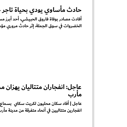
حادث مأساوي يودي بحياة تاجر 
أفادت مصادر بوفاة فاروق الحبيشي، أحد أبرز م
الخضروات في سوق الجملة، إثر حادث مروري مؤس
عاجل: انفجاران متتاليان يهزان مد
مأرب
عاجل | أفاد سكان محليون لكريت سكاي بسماع
انفجارين متتاليين في أنحاء متفرقة من مدينة مأرب،