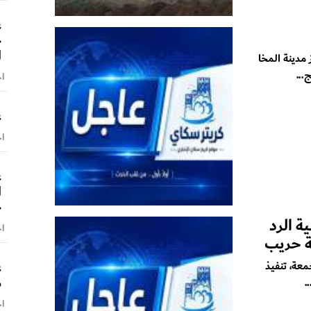
ع
ح
ا
مدينة المخا
...
اخ
ع
اخ
ع
ا
ح
ة الرد
اخ
ة حريب
ع
معة، تنفيذ
م
.
اخ