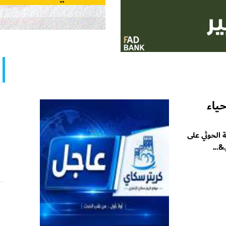
ياء
 الحوثي على
...