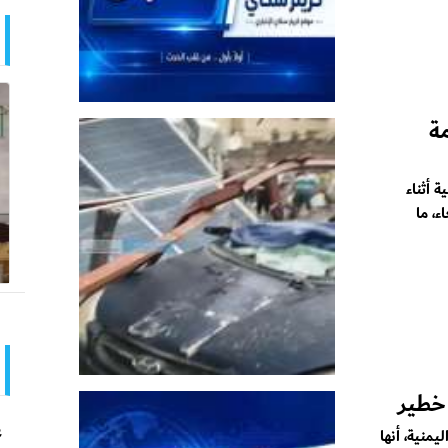
ة
أثناء
، ما
خطير
ع
يمنية، أنها