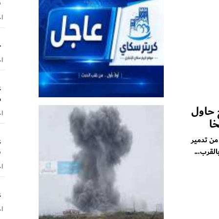
س
اخ
ح
اخ
ع
م
 حاول
اخ
خا
ع
من تدمير
ش
لقرب...
اخ
ع
اخ