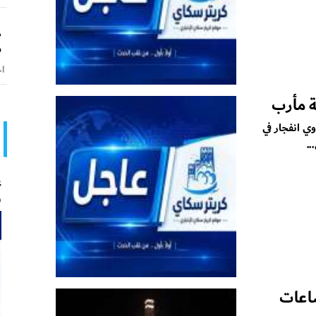
ه
م
اخ
ة مأرب
ي انفجار في
.
ع
و
اعات