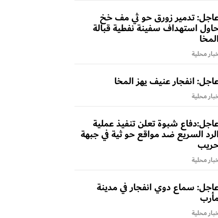
اجل: تدمير زورق حو ثي مف خخ
اول استهداف سفينة نفطية قبالة
لمخا
بار محلية
اجل: انفجار عنيف يهز المخا
بار محلية
اجل:دفاع شبوة تعلن تنفيذ عملية
لرد السريع ضد مواقع حو ثية في جبهة
ريب
بار محلية
اجل: سماع دوي انفجار في مدينة
أرب
بار محلية