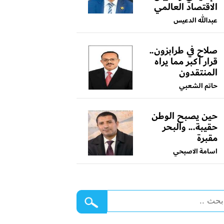
الاقتصاد العالمي
عبدالله الدعيس
صلاح في طرابزون..
قرار أكبر مما يراه
المنتقدون
حاتم الشعبي
حين يصبح الوطن
حقيبة... والبحر
مقبرة
اسامة الاصبحي