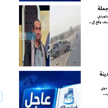
جملة
ستوردي
ف وقع في...
ينة
 دوي
...