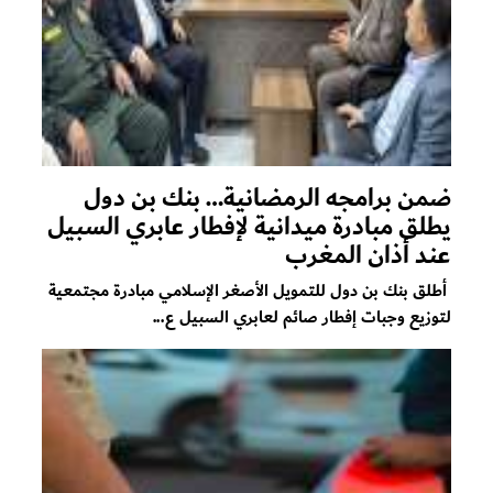
ضمن برامجه الرمضانية… بنك بن دول
يطلق مبادرة ميدانية لإفطار عابري السبيل
عند أذان المغرب
أطلق بنك بن دول للتمويل الأصغر الإسلامي مبادرة مجتمعية
لتوزيع وجبات إفطار صائم لعابري السبيل ع...