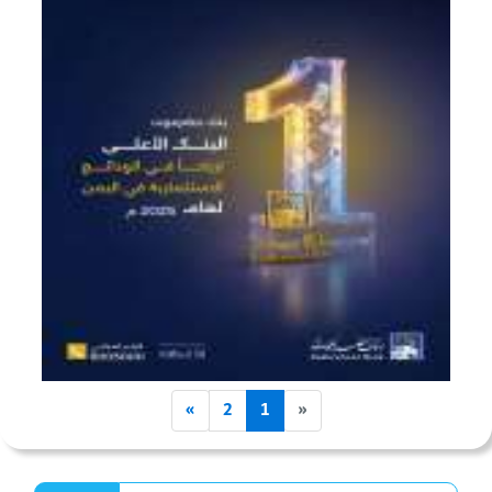
»
2
1
«