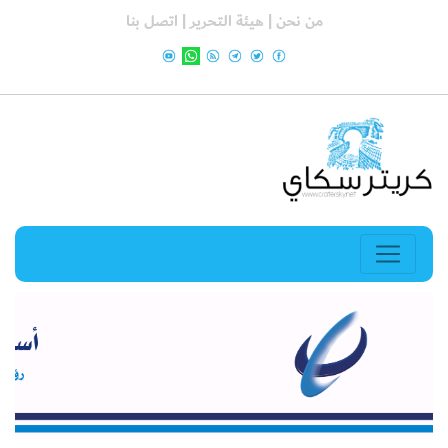
من نحن |
هيئة التحرير |
اتصل بنا