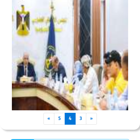
»
5
4
3
«