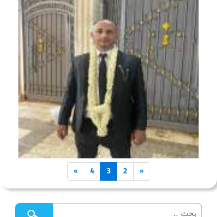
»
4
3
2
«