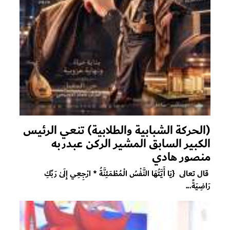
(الحركة الشبابية والطلابية) تنعي الرئيس
الكبير السابق المشير الركن عبدربه
منصور هادي
قال تعالى {يَا أَيَّتُهَا النَّفْسُ الْمُطْمَئِنَّةُ * ارْجِعِي إِلَىٰ رَبِّكِ
رَاضِيَةً...