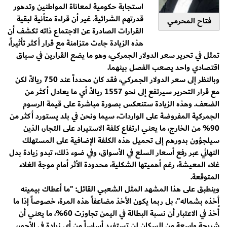
استجابة حكومية لمعاناة المواطنين وتدهور
قدرتهم الشرائية. غير أن قراءة متأنية لبقية
فتاح المحرمي
القرارات الصادرة عن الاجتماع ذاته تكشف أن
هذه الزيادة جاءت متزامنة مع قرار أكثر تأثيراً،
تمثل في تحرير سعر الدولار الجمركي، وهو ما يضع القرارين في سياق
اقتصادي واحد يصعب الفصل بينهما.
وبالنظر إلى سعر الدولار الجمركي، فقد كان محدداً عند 750 ريالاً، لكن
مع قرار التحرير سيرتفع إلى نحو 1557 ريالاً، أي ما يعادل أكثر من
الضعف. وهذه الزيادة ستنعكس بصورة مباشرة على قيمة الرسوم
الجمركية المفروضة على الواردات، سيما ونحن في بلد يستورد أكثر من
90% من الخارج، ما يعني ارتفاع كلفة الاستيراد على التجار، الذين
سيلجؤون بدورهم إلى تحميل هذه الكلفة الإضافية على المستهلك
النهائي عبر رفع أسعار السلع في الأسواق، وفي ضوء ذلك، تبدو زيادة بدل
غلاء المعيشة، رغم أهميتها الشكلية، محدودة الأثر أمام موجة الغلاء
المتوقعة.
وينطبق على هذا المشهد المثل الشعبي القائل: "ما أعطاك بيمينه
أخذه بشماله"، بل ربما يكون الأخذ مضاعفاً هذه المرة، خصوصاً إذا ما
أُخذ في الاعتبار أن نسبة البطالة في اليمن تجاوزت 60%، ما يعني أن
شريحة واسعة من السكان لن تستفيد أساساً من أي زيادة في الأجور،