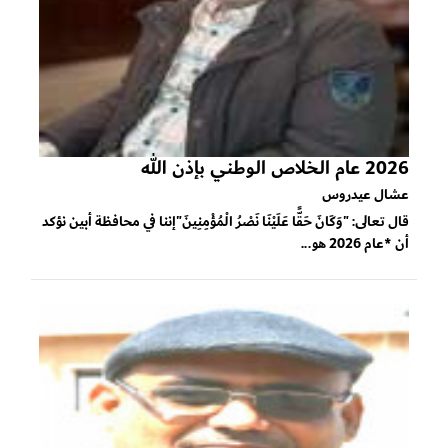
2026 عام الخلاص الوطني بإذن الله
عشال عيدروس
قال تعالى: "وَكَانَ حَقًّا عَلَيْنَا نَصْرُ الْمُؤْمِنِينَ"إننا في محافظة أبين نؤكد
أن *عام 2026 هو...