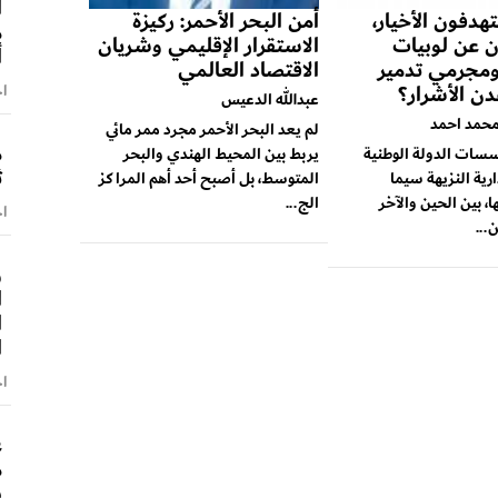
ا
هدفون الأخيار،
أمن البحر الأحمر: ركيزة
م
 عن لوبيات
الاستقرار الإقليمي وشريان
أ
 ومجرمي تدمير
الاقتصاد العالمي
ن الأشرار؟
اخ
عبدالله الدعيس
حمد احمد
لم يعد البحر الأحمر مجرد ممر مائي
م
ات الدولة الوطنية
يربط بين المحيط الهندي والبحر
ث
ارية النزيهة سيما
المتوسط، بل أصبح أحد أهم المراكز
ا، بين الحين والآخر
الج...
اخ
...
و
ا
ا
ا
اخ
ع
م
ب