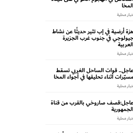
لمخا
بار محلية
زة أرضية في إب تثير حديثًا عن نشاط
يولوجي في جنوب غرب الجزيرة
لعربية
بار محلية
اجل.. قوات الساحل الغربي تسقط
سيّرات أثناء تحليقها في أجواء المخا
بار محلية
اجل:قصف صاروخي بالقرب من قناة
لجمهورية
بار محلية