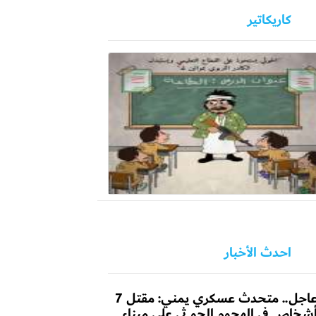
كاريكاتير
احدث الأخبار
عاجل.. متحدث عسكري يمني: مقتل 7
شخاص في الهجوم الحو ثي على ميناء