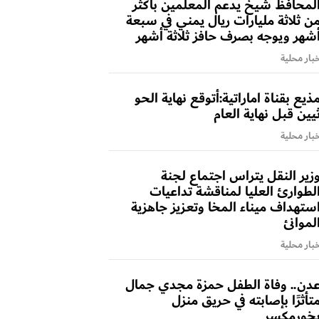
لمحافظ شيخ يدعم المعلمين بأكثر
ن ثلاثة مليارات ريال يمني في سبعة
شهر ويوجه بصرف حافز ثلاثة أشهر
بار محلية
ذيع بقناة اماراتية:أتوقع نهاية الحو
يين قبل نهاية العام
بار محلية
زير النقل يتراس اجتماع لجنة
لطوارئ العليا لمناقشة تداعيات
ستهداف ميناء المخا وتعزيز جاهزية
لموانئ
بار محلية
دن.. وفاة الطفل حمزة مجدي جمال
تأثرًا بإصابته في حريق منزل
خورمكسر