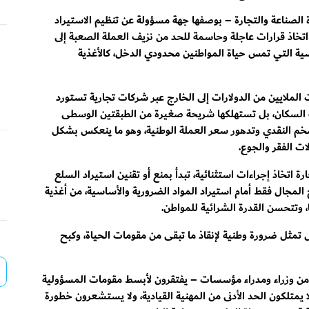
 الصناعة والتجارة – بوصفها جهة مسؤولة عن تنظيم الاستيراد
اتخاذ قرارات عاجلة وحاسمة للحد من نزيف العملة الصعبة إلى
سية التي تمس حياة المواطنين محدودي الدخل، كالأغذية
 الملايين من الدولارات إلى الخارج عبر شركات تجارية تستورد
بية السكان، بل تستهلكها شريحة صغيرة من الطبقتين الوسطى
تضخم النقدي وتدهور سعر العملة الوطنية، وهو ما ينعكس بشكل
ت الفقر والجوع.
 اتخاذ إجراءات استثنائية، تبدأ بمنع أو تقنين استيراد السلع
ح المجال فقط أمام استيراد المواد الضرورية والأساسية، من أغذية
، وتتحسن القدرة الشرائية للمواطن.
تمثل ضرورة وطنية لإنقاذ ما تبقى من مقومات الحياة، وكبح
 من وزراء ومدراء مؤسسات – يفتقرون لأبسط مقومات المسؤولية
يمتلكون الحد الأدنى من المهنية القيادية، ولا يستشعرون خطورة