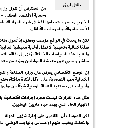
طلال لزرق
من المفترض أن تتولى وزارة
وحماية الاقتصاد الوطني – 
الخارج، وحصر استخدامها فقط في شراء المواد الأسا
الأساسية، والأدوية، وحليب الأطفال.
لكن ما يحدث في الواقع مؤسف ومقلق، إذ تُحوَّل مئات
سلعًا كمالية وترفيهية لا تمثل أولوية معيشية لغال
والعليا. هذه السياسات الخاطئة تؤدي إلى تفاقم ال
مباشر وسلبي على معيشة المواطنين ويزيد من معدلا
إن الوضع الاقتصادي يفرض على وزارة الصناعة والتجارة
الكمالية وغير الضرورية، على الأقل لفترة مؤقتة، وفت
وأدوية، حتى تستعيد العملة الوطنية شيئًا من توازنها
مثل هذه القرارات ليست مجرد إجراءات اقتصادية، بل 
الانهيار الحاد الذي يهدد حياة ملايين اليمنيين.
لكن المؤسف أن القائمين على إدارة شؤون الدولة –
والكفاءة، ويغيب عنهم الإحساس بالواجب الوطني، فلا 