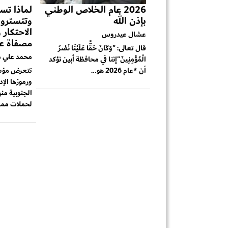
2026 عام الخلاص الوطني
لماذا تست
بإذن الله
وتتسترون
الاحتكار
عشال عيدروس
مصفاة عد
قال تعالى: "وَكَانَ حَقًّا عَلَيْنَا نَصْرُ
محمد علي م
الْمُؤْمِنِينَ"إننا في محافظة أبين نؤكد
أن *عام 2026 هو...
تتعرض مؤسس
ورموزها الإد
الجنوبية منه
لحملات ممن