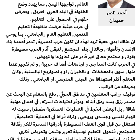
العالم , تواجهها اليمن , مما يهدد وضع
الطفولة في البلد العربي العريق , ويعرض
أحمد ناصر
حقهم في الحصول على التعليم .
حميدان
في حرب عبثية عرضت منظومة التعليم
للتدمير , التعليم العام والجامعي , بما يوحي
ان هناك ايدي خفية تريد لهذه ان تكون حرب تدميرية , تدمر أعمدة بناء
الإنسان وتأهيله , وبالتالي بناء المجتمع , لتبقى آثار الحرب مسيطرة
بقوة , و مجتمع معاق غير قادر على تجاوزها والنهوض .
في الحرب كانت المدارس والجامعات أهداف حربية , و تم تفجير عددا
منها , سوى بالمفخخات او بالطيران , او بالصواريخ البالستية , وكان
المعلم أكثر استهدافا من المبنى المدرسي او الجامعي , وذلك
بحرمانه من الراتب .
توقيف رواتب المعلمين في مناطق الحوثي , دفع بالمعلم عن البحث عن
مصدر رزق يسد رمق أبنائه ,ويوفر احتياجات اسرته , في اعمال مهنية
شاقة , بل البعض انخرط في العمليات العسكرية مضطرا , سببت له
انهيار نفسي وجسدي وروحي , وترك فراغا في العملية التعليمية ,
استغل من قبل قوى العنف المسيطرة بأدواتها المدمرة لفكر وثقافة
المجتمع , فتحول التعليم لوسيلة تغرير وشحن وتحريض فكري
عقائدي ايدلوجي معزز للانقسام الحاد , ومغذي للحرب , معززا في فكر