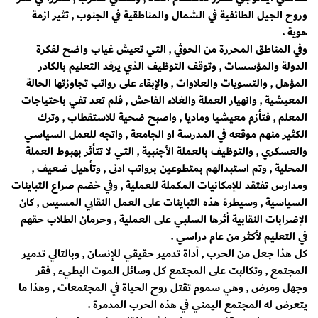
وروح الجيل الطائفية في الشمال والمناطقية في الجنوب , تثير ازمة
هوية .
وفي المناطق المحررة من الحوثي , التي تعيش غياب واضح لفكرة
الدولة والمؤسسات , وتوقف التوظيف الذي يرفد التعليم بالكادر
المؤهل , والتسويات والعلاوات , والإبقاء على رواتب تجاوزتها الحالة
المعيشية , وانهيار العملة والغلاء الفاحش , فلم تعد تفي باحتياجات
المعلم , فتأزم معيشيا وماديا , واصبح ضحية للاستقطاب , وترك
الكثير منهم موقعه في المدرسة او الجامعة , واتجه للعمل السياسي
والعسكري , والتوظيف بالعملة الأجنبية , التي لا تتأثر بهبوط العملة
المحلية , وتم استبدالهم بمتطوعين برواتب ادنى , وتأهيل ضعيف ,
ومدارس تفتقد للإمكانيات المكملة للعملية , وفي خضم صراع التباينات
السياسية , وسيطرة هذه التباينات على العمل النقابي المسيس , كان
الإضرابات النقابية أثرها السلبي على العملية , وحرمان الطلاب حقهم
في التعليم لأكثر من عام دراسي .
كل هذا جعل من الحرب , أداة تدمير حقيقي للإنسان , وبالتالي تدمير
المجتمع , وتكالبت على المجتمع كل وسائل الموت البطيء , فقر
وجهل ومرض , وهي سموم تقتل روح الحياة في المجتمعات , وهذا ما
يتعرض له المجتمع اليمني في هذه الحرب المدمرة .