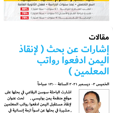
مقالات
إشارات عن بحث ( لإنقاذ
اليمن ادفعوا رواتب
المعلمين )
الخميس ٠٢ ديسمبر ٢٠٢١ الساعة ١٢:٠٠ صباحاً
اشارت الباحثة سوسن الرفاعي في بحثها على
موقع منظمة يمن بوليسي , تحت عنوان
لإنقاذ مستقبل اليمن ادفعوا رواتب المعلمين
, مشيرة في بحثها عن اسوأ ازمة إنسانية في