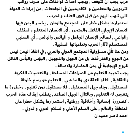
حرب يجب ان تتوقف , ويجب احداث توافقات على صرف رواتب
التربويين والمعلمين و الاكاديميين في الجامعات , من إيرادات الدولة
التي تنهب اليوم من قبل قوى العنف والحرب .
استمرارها يشكل خطر على المجتمع والوطن , يخسر اليمن فيها
الانسان الإيجابي الفاعل والمتحرر , أي الانسان المتعلم والمثقف
والواعي , لصالح الإنسان الجاهل و اليائس والبائس , أي السلبي
المستسلم لآثار الحرب وتداعياتها السلبية .
ومن هنا تأتي مسؤولية المجتمع الدولي والعربي , في انقاذ اليمن ليس
من الجوع والفقر فقط بل من الجهل والتجهيل , البؤس واليأس القاتل
للروح الإيجابية في يمن الحضارة والاصالة .
يجب تحييد التعليم من الصراعات المسلحة , والتعصبات الفكرية
والثقافية , الغلو العقائدي والمذهبي , التعليم هو رسم خارطة
المستقبل , وبناء جيل المستقبل , فلا مستقبل دون تعليم , وخطورة ما
يتعرض له التعليم , وبالتالي الجيل الصاعد , يتطلب إيقاف هذه الحرب
, كضرورة إنسانية وأخلاقية ووطنية , استمرارها يشكل خطرا على
المنطقة والعالم , على السلم الأهلي والسلام العربي والدولي .
احمد ناصر حميدان