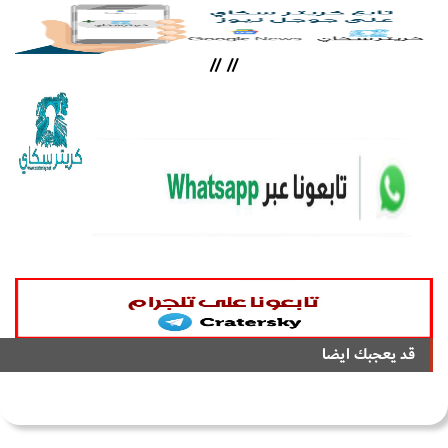
//
//
قد يعجبك ايضا