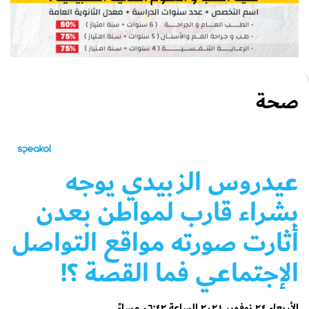
صحة
عيدروس الزبيدي يوجه
بشراء قارب لمواطن بعدن
أثارت صورته مواقع التواصل
الإجتماعي فما القصة ؟!
الأربعاء ٢٤ نوفمبر ٢٠٢١ الساعة ٠٦:٤٢ مساءً