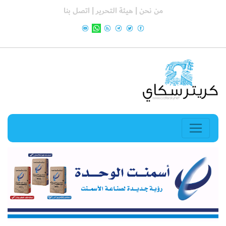
من نحن |
هيئة التحرير |
اتصل بنا