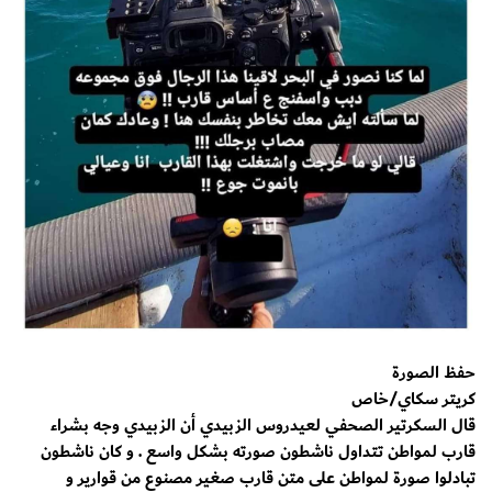
حفظ الصورة
كريتر سكاي/خاص
قال السكرتير الصحفي لعيدروس الزبيدي أن الزبيدي وجه بشراء
قارب لمواطن تتداول ناشطون صورته بشكل واسع . و كان ناشطون
تبادلوا صورة لمواطن على متن قارب صغير مصنوع من قوارير و