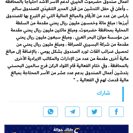
أعمال صندوق حضرموت الخيري لدعم الأسر الأشد احتياجا بالمحافظة
.. وأعلن في حفل التدشين من قبل المدير التنفيذي للصندوق سالم
باراس عن عدد من الأرقام والمبالغ المالية التي تم التبرع بها للصندوق
أبرزها : مبلغ مائة وخمسون مليون ريال يمني مقدمة من السلطة
المحلية بمحافظة حضرموت. ومبلغ مائتين مليون ريال يمني مقدمة
من مؤسسة موانئ البحر العربي . ومبلغ سبعون مليون ريال يمني
مقدمة من شركة البسيري للصرافة . ومبلغ مليون ريال يمني من
تحصيل ضرائب القات تورد الصندوق بشكل يومي . بالإضافة إلى مبالغ
مالية أخرى مقدمة من عدد من الإدارات والمكاتب الايرادية الأخرى
بالمحافظة . وفي ختام الفعالية قام اللواء الركن فرج سالمين البحسني
بتدشين أعمال الصندوق بدعم عدد عشر من الأسر المحتاجة بمبالغ
مالية قدمت لهم في الفعالية .. "
شارك