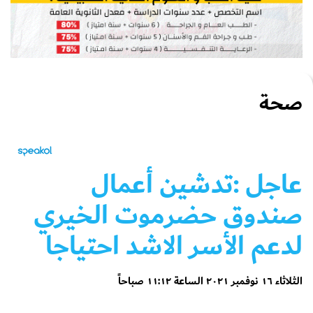
صحة
عاجل
:تدشين أعمال
صندوق حضرموت الخيري
لدعم الأسر الاشد احتياجا
الثلاثاء ١٦ نوفمبر ٢٠٢١ الساعة ١١:١٢ صباحاً