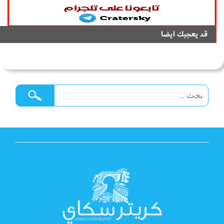
قد يعجبك ايضا