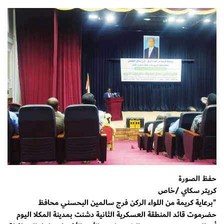
حفظ الصورة
كريتر سكاي /خاص
"برعاية كريمة من اللواء الركن فرج سالمين البحسني محافظ
حضرموت قائد المنطقة العسكرية الثانية دشنت بمدينة المكلا اليوم