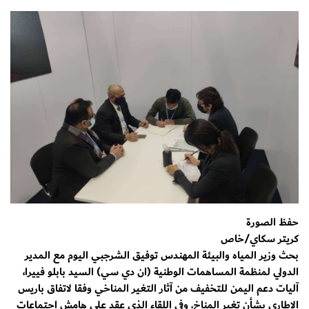
حفظ الصورة
كريتر سكاي/خاص
بحث وزير المياه والبيئة المهندس توفيق الشرجبي اليوم مع المدير
الدولي لمنظمة المساهمات الوطنية (ان دي سي) السيد بابلو فييرا،
آليات دعم اليمن للتخفيف من آثار التغير المناخي وفقا لاتفاق باريس
الاطاري بشأن تغير المناخ. وفي اللقاء الذي عقد على هامش اجتماعات