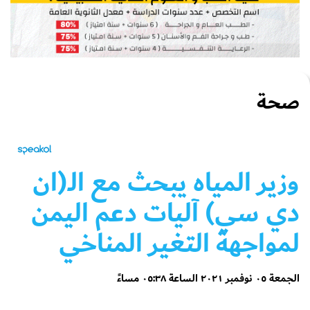
صحة
وزير المياه يبحث مع الـ(ان
دي سي) آليات دعم اليمن
لمواجهة التغير المناخي
الجمعة ٠٥ نوفمبر ٢٠٢١ الساعة ٠٥:٣٨ مساءً