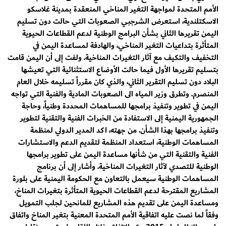
الأمم المتحدة لمواجهة التغير المناخي المنعقدة بمدينة غلاسكو
الاسكتلندية، استعرض الشرجبي الصعوبات التي حالت دون تسليم
اليمن تقريرها الثاني بشأن البرامج الوطنية لدعم القطاعات الحيوية
المتأثرة بتداعيات التغير المناخي، والهادفة لمساعدة اليمن في
التخفيف والتكيف مع آثار التغيرات المناخية. ولفت إلى أن اليمن قامت
بتسليم تقريرها الأول فيما حالت الأوضاع الاستثنائية التي تعيشها
البلاد دون تسليم التقرير الثاني، والذي كان مقرراً تسليمه خلال العام
المنصرم. وتطرق وزير المياه الى الصعوبات المادية والفنية التي تواجه
اليمن في تطوير وتنفيذ برامجها للمساهمات المحددة وطنياً، وحاجة
الجمهورية اليمنية إلى الاستفادة من الخبرات الفنية والتقنية لتطوير
وتنفيذ برامجها بهذا الشأن. من جهته، اكد المدير الدولي لمنظمة
المساهمات الوطنية، استعداد المنظمة لتقديم الدعم والاستشارات
الفنية والتقنية التي من شأنها مساعدة اليمن على تطوير برامجها
الوطنية للتصدي لآثار التغيرات المناخية. وأشار إلى أن برنامج
المساهمات الوطنية سيعمل بالتعاون مع الحكومة اليمنية على بلورة
المشاريع المقترحة لدعم القطاعات الحيوية المتأثرة بتغيرات المناخ،
ومساعدة اليمن على تقديم هذه المشاريع للمانحين لجلب التمويل
وفقاً لما نصت عليه اتفاقية الأمم المتحدة المعنية بتغير المناخ واتفاق