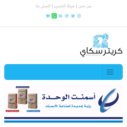
من نحن |
هيئة التحرير |
اتصل بنا