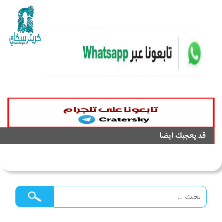
قد يعجبك ايضا