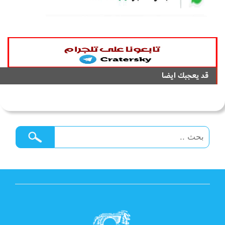
قد يعجبك ايضا