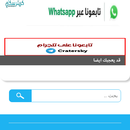
قد يعجبك ايضا