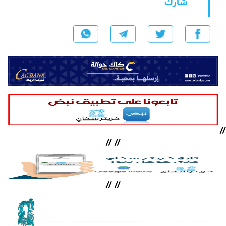
شارك
//
//
//
//
//