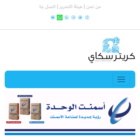
من نحن |
هيئة التحرير |
اتصل بنا