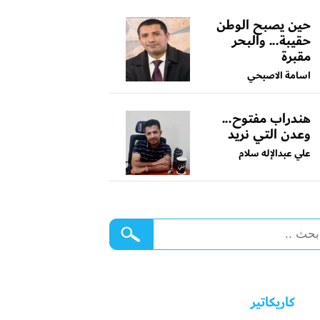
حين يصبح الوطن
حقيبة... والبحر
مقبرة
اسامة الاصبحي
هندراب مفتوح...
وعدن التي نريد
علي عبدالإله سلام
كاريكاتير