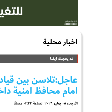
اخبار محلية
قد يعجبك ايضا
عاجل:تلاسن بين قيادا
امام محافظ امنية داخ
الأربعاء ٠٨ يوليو ٢٠٢٦ الساعة ٠٣:٢٢ مساءً