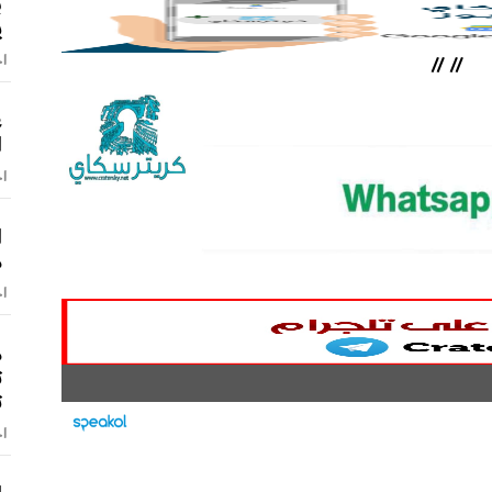
ب
ي
اخ
//
//
ع
ا
اخ
ا
م
اخ
م
ت
ت
اخ