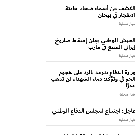
لكشف عن أسماء ضحايا حادثة
لانفجار في بيحان
بار محلية
لجيش الوطني يعلن إسقاط صاروخ
يراني الصنع في مأرب
بار محلية
زارة الدفاع تتوعد بالرد على هجوم
لحو ثي وتؤكد: دماء الشهداء لن تذهب
درًا
بار محلية
اجل: اجتماع لمجلس الدفاع الوطني
بار محلية