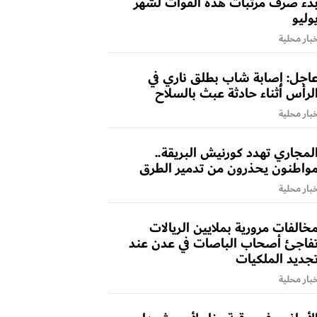
دء صرف مرتبات هذه القوات لشهر
وليو
بار محلية
اجل: إصابة شاب بطلق ناري في
لرأس أثناء حادثة عبث بالسلاح
بار محلية
لمجاري تهدد كورنيش البريقة..
واطنون يحذرون من تدمير الطرق
بار محلية
خالفات مرورية بملايين الريالات
فاجئ أصحاب الباصات في عدن عند
جديد الملكيات
بار محلية