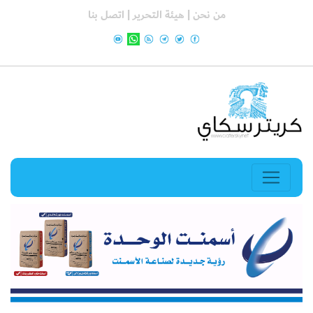
من نحن |
هيئة التحرير |
اتصل بنا