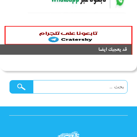
قد يعجبك ايضا