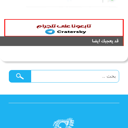
قد يعجبك ايضا