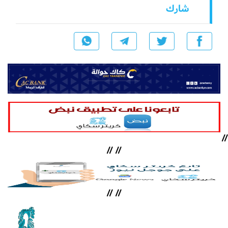
شارك
//
//
//
//
//