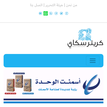
من نحن |
هيئة التحرير |
اتصل بنا