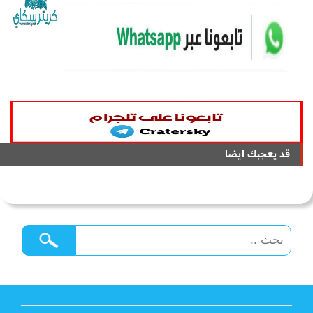
قد يعجبك ايضا