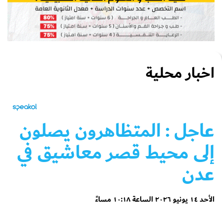
اخبار محلية
عاجل
: المتظاهرون يصلون
إلى محيط قصر معاشيق في
عدن
الأحد ١٤ يونيو ٢٠٢٦ الساعة ١٠:١٨ مساءً