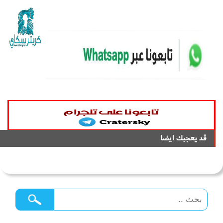
قد يعجبك ايضا