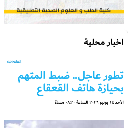
اخبار محلية
تطور عاجل.. ضبط المتهم
بحيازة هاتف القعقاع
الأحد ١٤ يونيو ٢٠٢٦ الساعة ٠٨:٣٠ مساءً