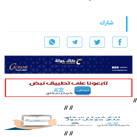
شارك
//
//
//
//
//