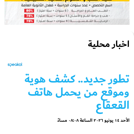
اخبار محلية
تطور جديد.. كشف هوية
وموقع من يحمل هاتف
القعقاع
الأحد ١٤ يونيو ٢٠٢٦ الساعة ٠٨:٠٨ مساءً