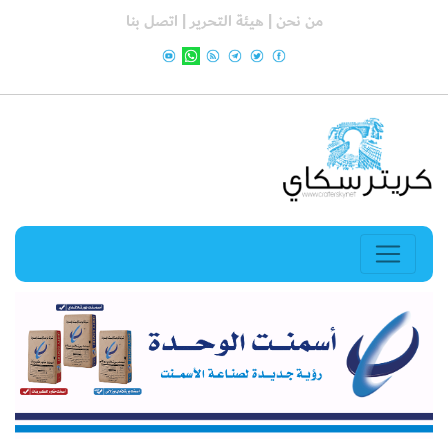
من نحن |
هيئة التحرير |
اتصل بنا