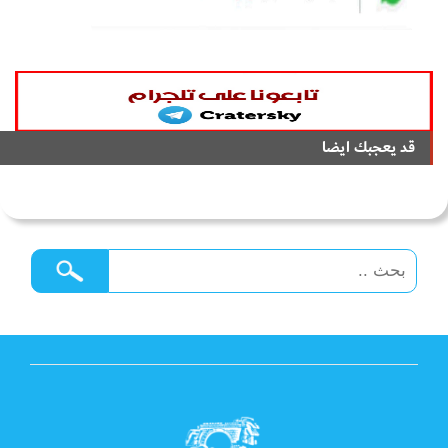
قد يعجبك ايضا