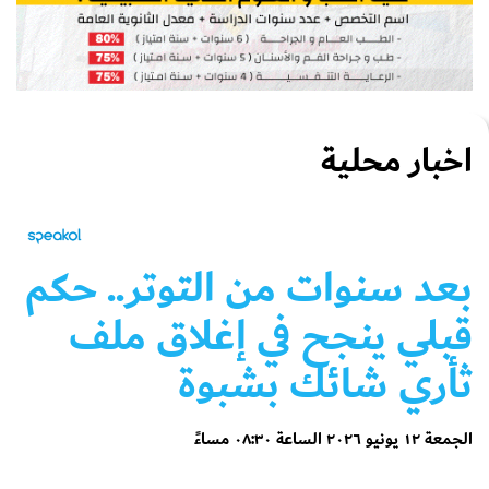
اخبار محلية
بعد سنوات من التوتر.. حكم
قبلي ينجح في إغلاق ملف
ثأري شائك بشبوة
الجمعة ١٢ يونيو ٢٠٢٦ الساعة ٠٨:٣٠ مساءً