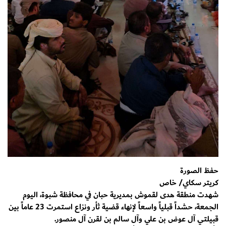
حفظ الصورة
كريتر سكاي/ خاص
شهدت منطقة هدى لقموش بمديرية حبان في محافظة شبوة، اليوم
الجمعة، حشداً قبلياً واسعاً لإنهاء قضية ثأر ونزاع استمرت 23 عاماً بين
قبيلتي آل عوض بن علي وآل سالم بن لقرن آل منصور.