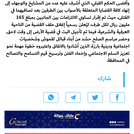
وأفضى الحكم القبلي، الذي أشرف عليه عدد من المشايخ والوجهاء، إلى
إنهاء كافة القضايا المتعلقة بالأصواب بين الطرفين بعد تصافيهما في
القتلى، حيث تم إقرار تساوي الالتزامات بين الجانبين بمبلغ 165
مليون ريال لكل طرف، ليُعلن رسمياً إغلاق ملف القضية من الناحية
العرفية والشرعية، فيما تم تأجيل البت في قضية الأرض إلى وقت لاحق.
وحضر مراسم الصلح حشد من أبناء قبائل لقموش وشخصيات
اجتماعية ودينية بارزة، الذين أشادوا بالاتفاق واعتبروه خطوة مهمة نحو
تعزيز السلم الاجتماعي وإخماد الفتن وترسيخ قيم التسامح والتصالح
في المحافظة.
شارك