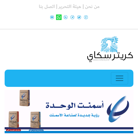
من نحن |
هيئة التحرير |
اتصل بنا