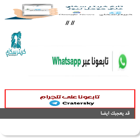
//
//
قد يعجبك ايضا