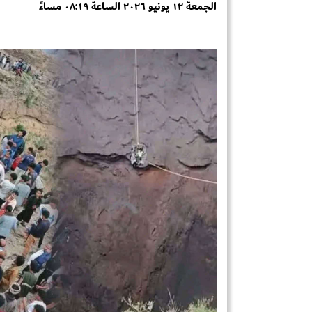
الجمعة ١٢ يونيو ٢٠٢٦ الساعة ٠٨:١٩ مساءً