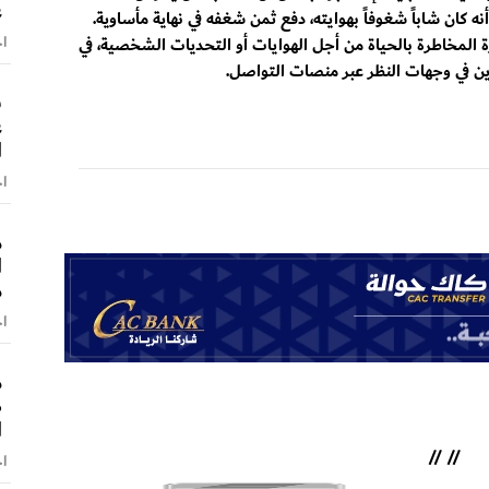
ع
ه كان شاباً شغوفاً بهوايته، دفع ثمن شغفه في نهاية مأساوية.
اخ
لمخاطرة بالحياة من أجل الهوايات أو التحديات الشخصية، في
ن في وجهات النظر عبر منصات التواصل.
ش
ع
ا
اخ
م
ا
م
اخ
م
ص
ا
//
//
اخ