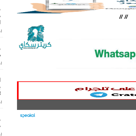
ش
ص
//
//
ا
اخ
و
م
اخ
ا
ب
ث
اخ
و
ص
اخ