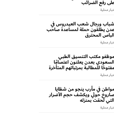
لى رفع الضرائب
بار محلية
باب ورجال شعب العيدروس في
دن يطلقون حملة لمساعدة صاحب
لباص المحترق
بار محلية
وظفو مكتب التنسيق الطبي
لسعودي بعدن يعلنون اعتصامًا
فتوحًا للمطالبة بمرتباتهم المتأخرة
بار محلية
واطن في مأرب ينجو من شظايا
اروخ حوثي ويكشف حجم الأضرار
لتي لحقت بمنزله
بار محلية