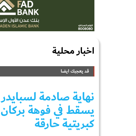
اخبار محلية
قد يعجبك ايضا
نهاية صادمة لسبايدر
يسقط في فوهة بركان 
كبريتية حارقة