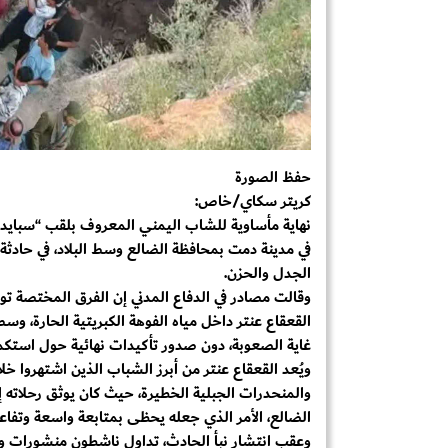
حفظ الصورة
كريتر سكاي/خاص:
نهاية مأساوية للشاب اليمني المعروف بلقب “سبايدر
في مدينة دمت بمحافظة الضالع وسط البلاد، في حادثة
الجدل والحزن.
وقالت مصادر في الدفاع المدني إن الفرق المختصة 
القعقاع عنتر داخل مياه الفوهة الكبريتية الحارة،
غاية الصعوبة، دون صدور تأكيدات نهائية حول استكما
ويُعد القعقاع عنتر من أبرز الشباب الذين اشتهروا 
والمنحدرات الجبلية الخطيرة، حيث كان يوثق رحلاته إ
الضالع، الأمر الذي جعله يحظى بمتابعة واسعة وتفا
وعقب انتشار نبأ الحادث، تداول ناشطون منشورات وت