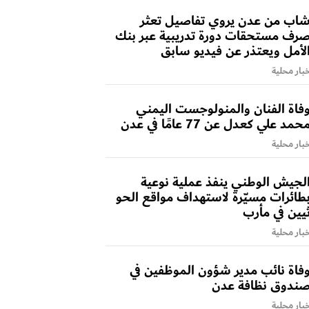
اب من عدن يروي تفاصيل تعثر
رف مستحقات دورة تدريبية عبر بنك
لأمل ويعتذر عن فيديو سابق
بار محلية
فاة الفنان والمنولوجست اليمني
حمد علي كعدل عن 77 عامًا في عدن
بار محلية
لجيش الوطني ينفذ عملية نوعية
طائرات مسيّرة لاستهداف مواقع الحو
يين في مأرب
بار محلية
فاة نائب مدير شؤون الموظفين في
ندوق نظافة عدن
بار محلية