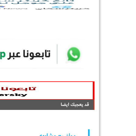
قد يعجبك ايضا
مواضيع مشابهه