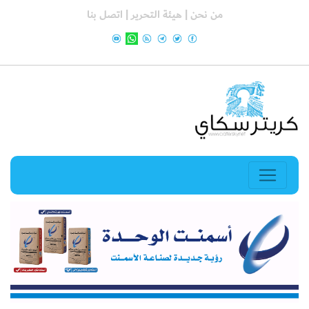
من نحن |
هيئة التحرير |
اتصل بنا