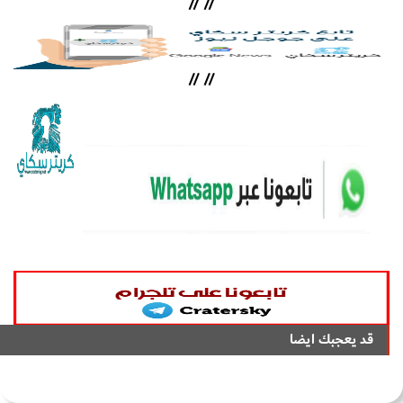
//
//
//
//
قد يعجبك ايضا