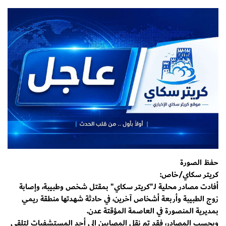
حفظ الصورة
كريتر سكاي/خاص:
أفادت مصادر محلية لـ"كريتر سكاي" بمقتل شخص وطبيبة، وإصابة
زوج الطبيبة وأربعة أشخاص آخرين، في حادثة شهدتها منطقة ريمي
بمديرية المنصورة في العاصمة المؤقتة عدن.
وبحسب المصادر، فقد تم نقل المصابين إلى أحد المستشفيات لتلقي