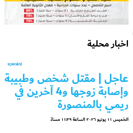
اخبار محلية
عاجل
| مقتل شخص وطبيبة
وإصابة زوجها و4 آخرين في
ريمي بالمنصورة
الخميس ١١ يونيو ٢٠٢٦ الساعة ١١:٣٩ مساءً