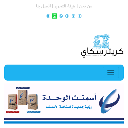
من نحن |
هيئة التحرير |
اتصل بنا