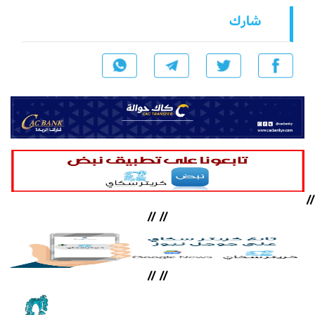
شارك
//
//
//
//
//