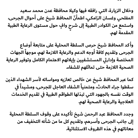
وخلال الزيارة، التي رافقه فيها وكيلا محافظة عدن محمد سعيد
المفلحي وغسان الزامكي، اطمأنّ المحافظ شيخ على أحوال الجرحى،
واستمع من الكوادر الطبية إلى شرحٍ وافٍ حول مستوى الرعاية الطبية
المقدمة لهم.
وأكد المحافظ شيخ حرص السلطة المحلية على متابعة أوضاع
الجرحى وتقديم كافة أوجه الدعم والرعاية اللازمة لهم، موجهاً الجهات
المختصة وإدارتي المستشفيين بإيلائهم الاهتمام الكامل وتوفير الرعاية
الصحية اللازمة حتى تماثلهم للشفاء.
كما عبر المحافظ شيخ عن خالص تعازيه ومواساته لأسر الشهداء الذين
سقطوا جراء الحادث، ومتمنياً الشفاء العاجل للجرحى، ومشيداً في
الوقت نفسه بالجهود التي تبذلها الطواقم الطبية في تقديم الخدمات
العلاجية والرعاية الصحية لهم.
وجدد المحافظ عبد الرحمن شيخ تأكيده على وقوف السلطة المحلية
إلى جانب الجرحى وأسرهم، وتقديم كل ما من شأنه التخفيف من
معاناتهم في هذه الظروف الاستثنائية.