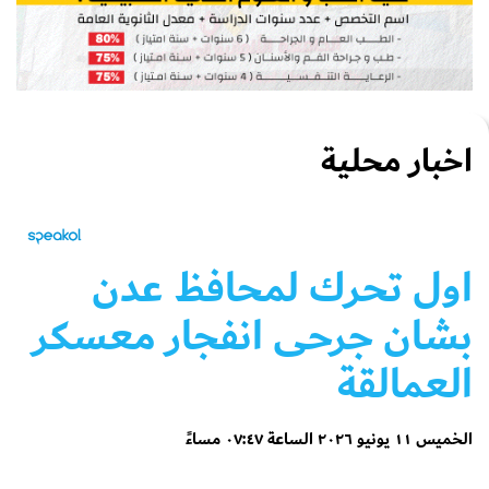
اخبار محلية
اول تحرك لمحافظ عدن
بشان جرحى انفجار معسكر
العمالقة
الخميس ١١ يونيو ٢٠٢٦ الساعة ٠٧:٤٧ مساءً