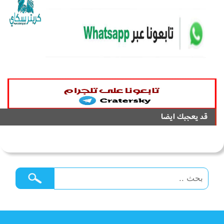
قد يعجبك ايضا