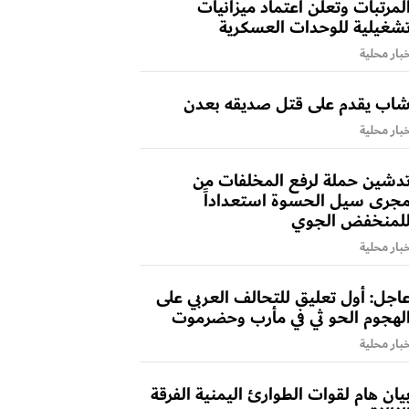
لمرتبات وتعلن اعتماد ميزانيات
شغيلية للوحدات العسكرية
بار محلية
اب يقدم على قتل صديقه بعدن
بار محلية
دشين حملة لرفع المخلفات من
جرى سيل الحسوة استعداداً
لمنخفض الجوي
بار محلية
اجل: أول تعليق للتحالف العربي على
لهجوم الحو ثي في مأرب وحضرموت
بار محلية
يان هام لقوات الطوارئ اليمنية الفرقة