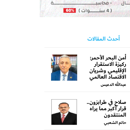
أحدث المقالات
أمن البحر الأحمر:
ركيزة الاستقرار
الإقليمي وشريان
الاقتصاد العالمي
عبدالله الدعيس
صلاح في طرابزون..
قرار أكبر مما يراه
المنتقدون
حاتم الشعبي