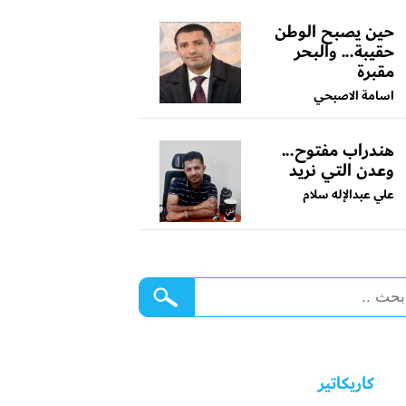
حين يصبح الوطن
حقيبة... والبحر
مقبرة
اسامة الاصبحي
هندراب مفتوح...
وعدن التي نريد
علي عبدالإله سلام
كاريكاتير