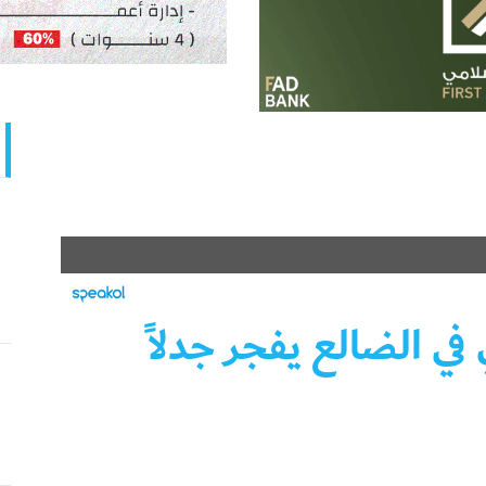
ي الضالع يفجر جدلاً