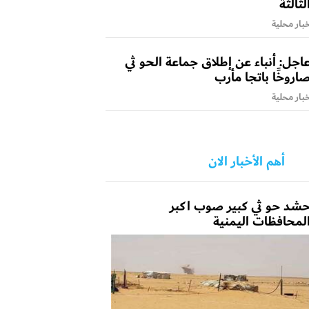
لثالثة
بار محلية
اجل: أنباء عن إطلاق جماعة الحو ثي
اروخًا باتجا مأرب
بار محلية
أهم الأخبار الان
شد حو ثي كبير صوب اكبر
لمحافظات اليمنية