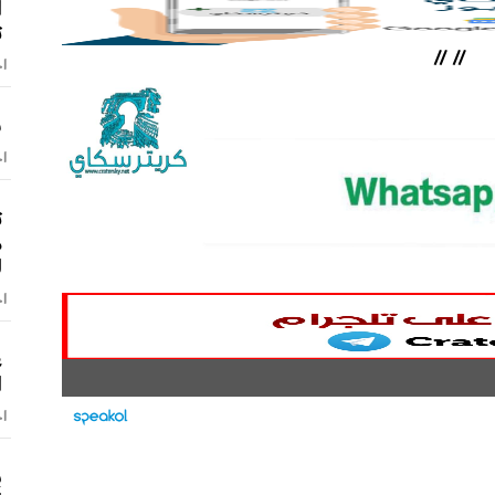
ا
ت
//
//
اخ
ش
اخ
ت
م
ل
اخ
ع
ا
اخ
ب