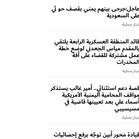
اجل:جرحى بينهم يمني بقصف حو ثي
لى السعودية
بار محلية
ائد المنطقة العسكرية الرابعة يلتقي
المقدم مياس الجعدني لوضع خطة
مل مشتركة للقضاء على أفة
لمخدرات
بار محلية
صة دعم استثنائي.. أمير غالب يستذكر
واقف المحامية اليمنية الأمريكية
سماء علي بعد تعيينها قاضية في
سيسيبي
بار محلية
يادة محور أبين توجّه برفع إحصائيات