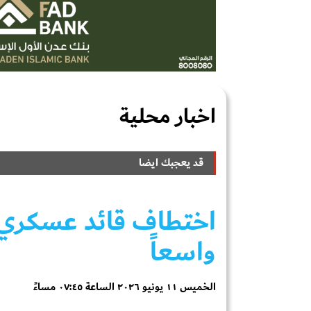
اخبار محلية
قد يعجبك ايضا
اختطاف قائد عسكري ف
واسعاً
الخميس ١١ يونيو ٢٠٢٦ الساعة ٠٧:٤٥ مساءً