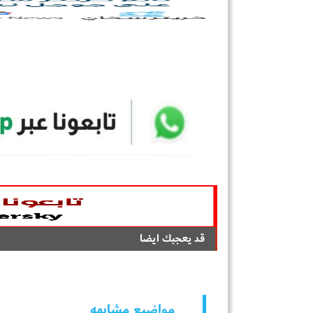
قد يعجبك ايضا
مواضيع مشابهه