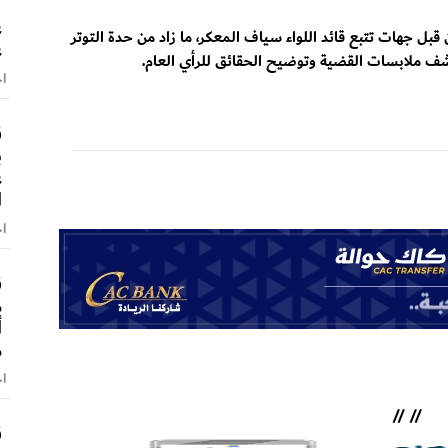
ع
 جهات تتبع قائد اللواء سياف المعكر، ما زاد من حدة التوتر
ع
ف ملابسات القضية وتوضيح الحقائق للرأي العام.
اخ
ق
ب
ع
ا
اخ
ق
م
أ
م
اخ
//
//
ق