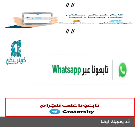
//
//
//
//
قد يعجبك ايضا