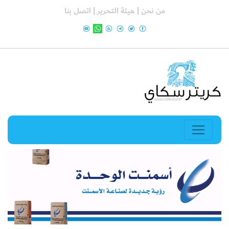
من نحن |
هيئة التحرير |
اتصل بنا