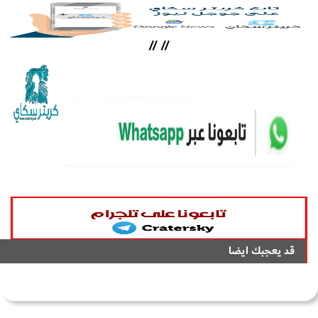
//
//
قد يعجبك ايضا