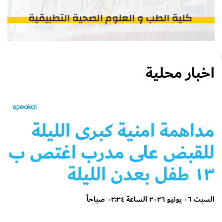
اخبار محلية
مداهمة امنية كبرى الليلة
للقبض على مدرب اغتص ب
١٣ طفل بعدن الليلة
السبت ٠٦ يونيو ٢٠٢٦ الساعة ٠٢:٣٤ صباحاً