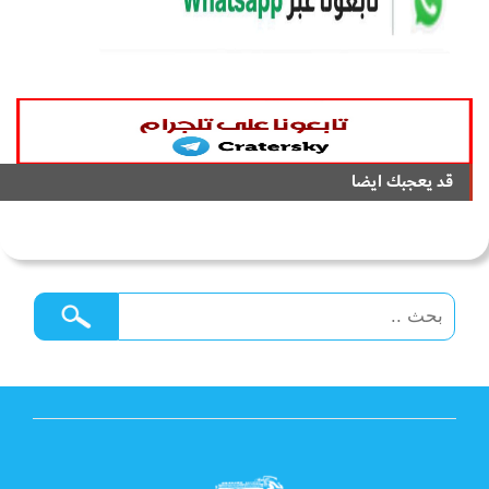
قد يعجبك ايضا