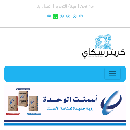
من نحن |
هيئة التحرير |
اتصل بنا