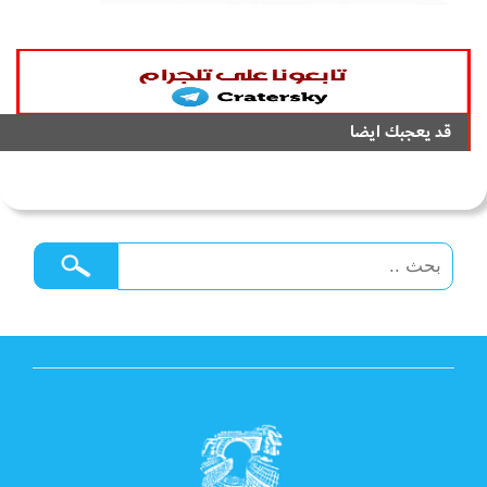
قد يعجبك ايضا