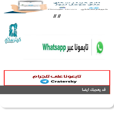
//
//
قد يعجبك ايضا