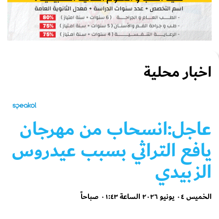
اخبار محلية
عاجل:انسحاب من مهرجان
يافع التراثي بسبب عيدروس
الزبيدي
الخميس ٠٤ يونيو ٢٠٢٦ الساعة ٠١:٤٣ صباحاً