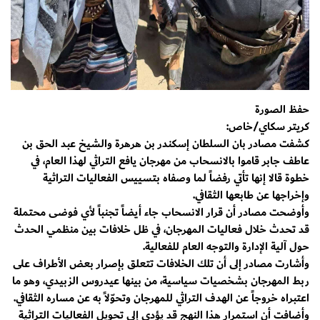
حفظ الصورة
كريتر سكاي/خاص:
كشفت مصادر بان السلطان إسكندر بن هرهرة والشيخ عبد الحق بن
عاطف جابر قاموا بالانسحاب من مهرجان يافع التراثي لهذا العام، في
خطوة قالا إنها تأتي رفضاً لما وصفاه بتسييس الفعاليات التراثية
وإخراجها عن طابعها الثقافي.
وأوضحت مصادر أن قرار الانسحاب جاء أيضاً تجنباً لأي فوضى محتملة
قد تحدث خلال فعاليات المهرجان، في ظل خلافات بين منظمي الحدث
حول آلية الإدارة والتوجه العام للفعالية.
وأشارت مصادر إلى أن تلك الخلافات تتعلق بإصرار بعض الأطراف على
ربط المهرجان بشخصيات سياسية، من بينها عيدروس الزبيدي، وهو ما
اعتبراه خروجاً عن الهدف التراثي للمهرجان وتحوّلاً به عن مساره الثقافي.
وأضافت أن استمرار هذا النهج قد يؤدي إلى تحويل الفعاليات التراثية